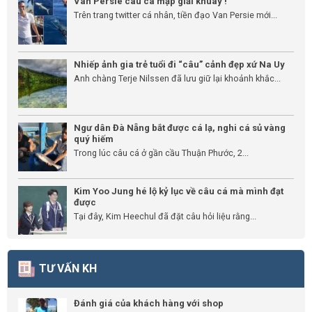
Van Persie câu cá mập giải khuây !
Trên trang twitter cá nhân, tiền đạo Van Persie mới...
Nhiếp ảnh gia trẻ tuổi đi “câu” cảnh đẹp xứ Na Uy
Anh chàng Terje Nilssen đã lưu giữ lại khoảnh khắc...
Ngư dân Đà Nẵng bắt được cá lạ, nghi cá sủ vàng
quý hiếm
Trong lúc câu cá ở gần cầu Thuận Phước, 2...
Kim Yoo Jung hé lộ kỷ lục về câu cá mà mình đạt
được
Tại đây, Kim Heechul đã đặt câu hỏi liệu rằng...
TƯ VẤN KH
Đánh giá của khách hàng với shop