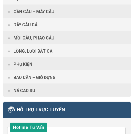
CẦN CÂU – MÁY CÂU
DÂY CÂU CÁ
MỒI CÂU, PHAO CÂU
LỒNG, LƯỚI BẮT CÁ
PHỤ KIỆN
BAO CẦN – GIỎ ĐỰNG
NÁ CAO SU
HỖ TRỢ TRỰC TUYẾN
Hotline Tư Vấn