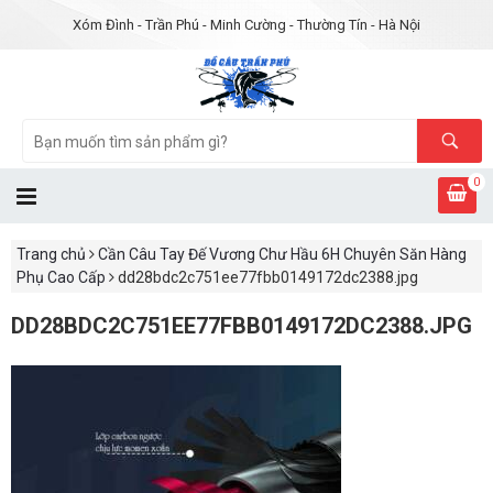
Xóm Đình - Trần Phú - Minh Cường - Thường Tín - Hà Nội
0
Trang chủ
Cần Câu Tay Đế Vương Chư Hầu 6H Chuyên Săn Hàng
Phụ Cao Cấp
dd28bdc2c751ee77fbb0149172dc2388.jpg
DD28BDC2C751EE77FBB0149172DC2388.JPG