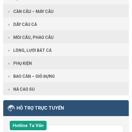
CẦN CÂU – MÁY CÂU
DÂY CÂU CÁ
MỒI CÂU, PHAO CÂU
LỒNG, LƯỚI BẮT CÁ
PHỤ KIỆN
BAO CẦN – GIỎ ĐỰNG
NÁ CAO SU
HỖ TRỢ TRỰC TUYẾN
Hotline Tư Vấn