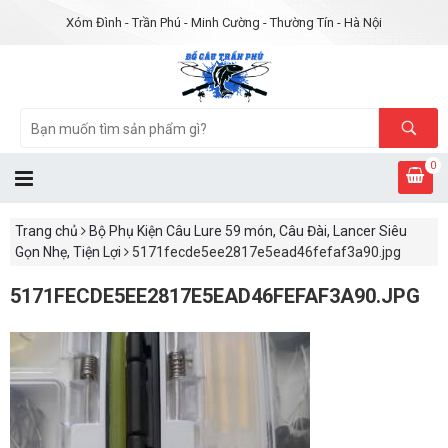
Xóm Đình - Trần Phú - Minh Cường - Thường Tín - Hà Nội
0
Trang chủ
Bộ Phụ Kiện Câu Lure 59 món, Câu Đài, Lancer Siêu
Gọn Nhẹ, Tiện Lợi
5171fecde5ee2817e5ead46fefaf3a90.jpg
5171FECDE5EE2817E5EAD46FEFAF3A90.JPG