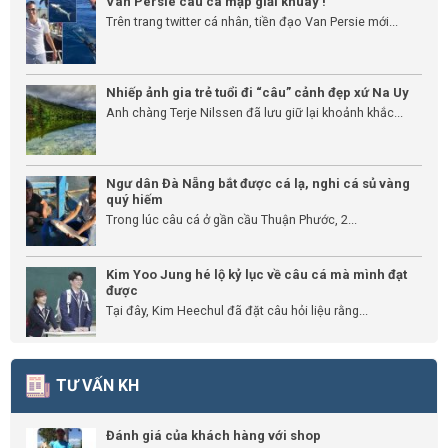
Van Persie câu cá mập giải khuây !
Trên trang twitter cá nhân, tiền đạo Van Persie mới...
Nhiếp ảnh gia trẻ tuổi đi “câu” cảnh đẹp xứ Na Uy
Anh chàng Terje Nilssen đã lưu giữ lại khoảnh khắc...
Ngư dân Đà Nẵng bắt được cá lạ, nghi cá sủ vàng
quý hiếm
Trong lúc câu cá ở gần cầu Thuận Phước, 2...
Kim Yoo Jung hé lộ kỷ lục về câu cá mà mình đạt
được
Tại đây, Kim Heechul đã đặt câu hỏi liệu rằng...
TƯ VẤN KH
Đánh giá của khách hàng với shop