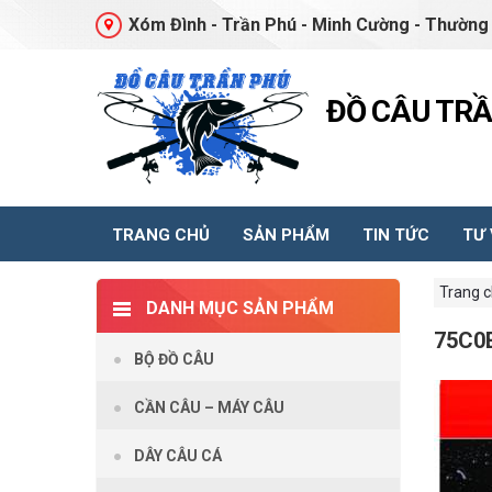
Xóm Đình - Trần Phú - Minh Cường - Thường 
ĐỒ CÂU TR
TRANG CHỦ
SẢN PHẨM
TIN TỨC
TƯ
Trang 
DANH MỤC SẢN PHẨM
75C0
BỘ ĐỒ CÂU
CẦN CÂU – MÁY CÂU
DÂY CÂU CÁ