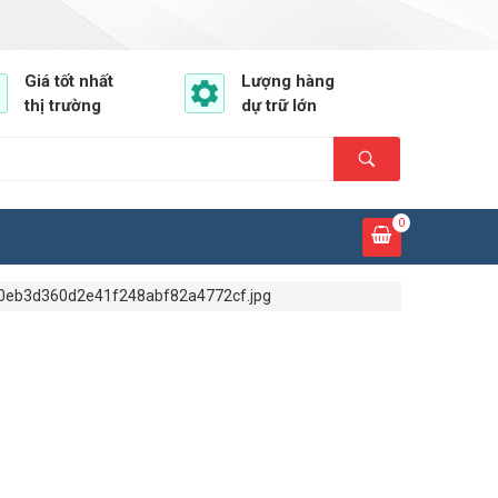
Giá tốt nhất
Lượng hàng
thị trường
dự trữ lớn
0
0eb3d360d2e41f248abf82a4772cf.jpg