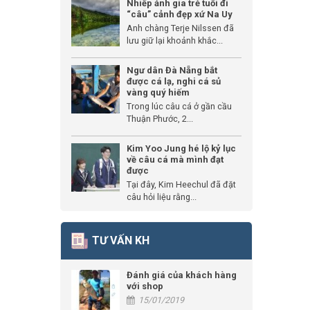
Nhiếp ảnh gia trẻ tuổi đi
“câu” cảnh đẹp xứ Na Uy
Anh chàng Terje Nilssen đã
lưu giữ lại khoảnh khắc...
Ngư dân Đà Nẵng bắt
được cá lạ, nghi cá sủ
vàng quý hiếm
Trong lúc câu cá ở gần cầu
Thuận Phước, 2...
Kim Yoo Jung hé lộ kỷ lục
về câu cá mà mình đạt
được
Tại đây, Kim Heechul đã đặt
câu hỏi liệu rằng...
TƯ VẤN KH
Đánh giá của khách hàng
với shop
15/01/2019