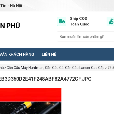
Tín - Hà Nội
Ship COD
ẦN PHÚ
Toàn Quốc
 VẤN KHÁCH HÀNG
LIÊN HỆ
chủ
Cần Câu Máy Huntman, Cần Câu Cá, Cần Câu Lancer Cao Cấp
75c
EB3D360D2E41F248ABF82A4772CF.JPG