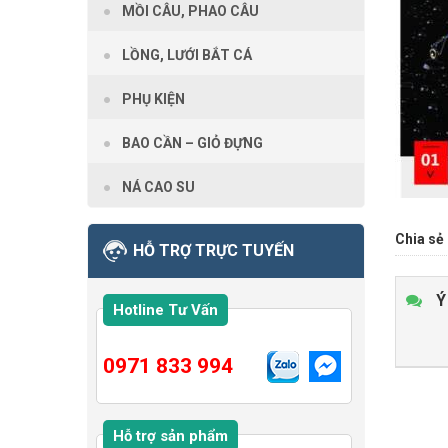
MỒI CÂU, PHAO CÂU
LỒNG, LƯỚI BẮT CÁ
PHỤ KIỆN
BAO CẦN – GIỎ ĐỰNG
NÁ CAO SU
Chia sẻ 
HỖ TRỢ TRỰC TUYẾN
Ý
Hotline Tư Vấn
0971 833 994
Hỗ trợ sản phẩm