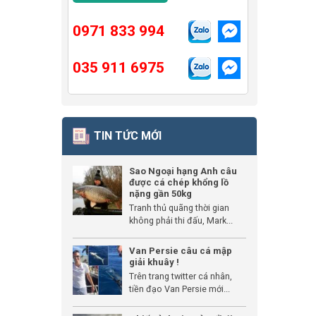
0971 833 994
035 911 6975
TIN TỨC MỚI
Sao Ngoại hạng Anh câu
được cá chép khổng lồ
nặng gần 50kg
Tranh thủ quãng thời gian
không phải thi đấu, Mark...
Van Persie câu cá mập
giải khuây !
Trên trang twitter cá nhân,
tiền đạo Van Persie mới...