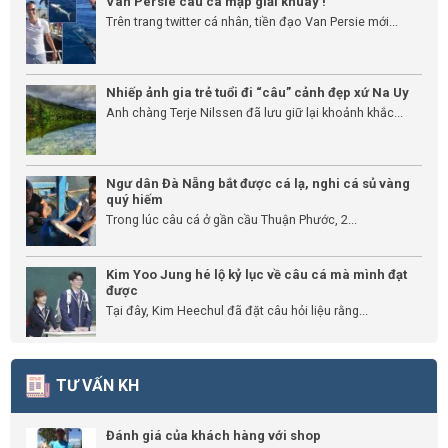
Van Persie câu cá mập giải khuây !
Trên trang twitter cá nhân, tiền đạo Van Persie mới...
Nhiếp ảnh gia trẻ tuổi đi “câu” cảnh đẹp xứ Na Uy
Anh chàng Terje Nilssen đã lưu giữ lại khoảnh khắc...
Ngư dân Đà Nẵng bắt được cá lạ, nghi cá sủ vàng
quý hiếm
Trong lúc câu cá ở gần cầu Thuận Phước, 2...
Kim Yoo Jung hé lộ kỷ lục về câu cá mà mình đạt
được
Tại đây, Kim Heechul đã đặt câu hỏi liệu rằng...
TƯ VẤN KH
Đánh giá của khách hàng với shop