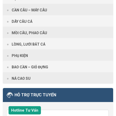
CẦN CÂU – MÁY CÂU
DÂY CÂU CÁ
MỒI CÂU, PHAO CÂU
LỒNG, LƯỚI BẮT CÁ
PHỤ KIỆN
BAO CẦN – GIỎ ĐỰNG
NÁ CAO SU
HỖ TRỢ TRỰC TUYẾN
Hotline Tư Vấn