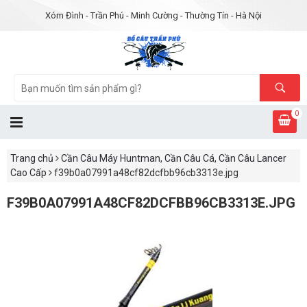
Xóm Đình - Trần Phú - Minh Cường - Thường Tín - Hà Nội
0
Trang chủ
Cần Câu Máy Huntman, Cần Câu Cá, Cần Câu Lancer
Cao Cấp
f39b0a07991a48cf82dcfbb96cb3313e.jpg
F39B0A07991A48CF82DCFBB96CB3313E.JPG