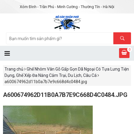
Xóm Đình - Trần Phú - Minh Cường - Thường Tín - Hà Nội
0
Trang chủ
Ghế Nhôm Vân Gỗ Gấp Gọn Dã Ngoại Có Tựa Lưng Tiện
Dụng, Ghế Xếp Đa Năng Cắm Trại, Du Lịch, Câu Cá
a600674962d11b0a7b7e9c668d4c0484.jpg
A600674962D11B0A7B7E9C668D4C0484.JPG