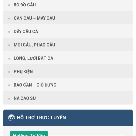
BỘ ĐỒ CÂU
CẦN CÂU – MÁY CÂU
DÂY CÂU CÁ
MỒI CÂU, PHAO CÂU
LỒNG, LƯỚI BẮT CÁ
PHỤ KIỆN
BAO CẦN – GIỎ ĐỰNG
NÁ CAO SU
HỖ TRỢ TRỰC TUYẾN
Hotline Tư Vấn