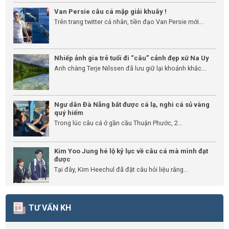
Van Persie câu cá mập giải khuây !
Trên trang twitter cá nhân, tiền đạo Van Persie mới...
Nhiếp ảnh gia trẻ tuổi đi “câu” cảnh đẹp xứ Na Uy
Anh chàng Terje Nilssen đã lưu giữ lại khoảnh khắc...
Ngư dân Đà Nẵng bắt được cá lạ, nghi cá sủ vàng
quý hiếm
Trong lúc câu cá ở gần cầu Thuận Phước, 2...
Kim Yoo Jung hé lộ kỷ lục về câu cá mà mình đạt
được
Tại đây, Kim Heechul đã đặt câu hỏi liệu rằng...
TƯ VẤN KH