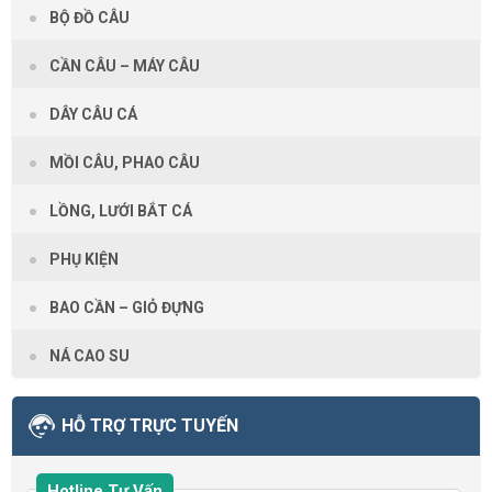
BỘ ĐỒ CÂU
CẦN CÂU – MÁY CÂU
DÂY CÂU CÁ
MỒI CÂU, PHAO CÂU
LỒNG, LƯỚI BẮT CÁ
PHỤ KIỆN
BAO CẦN – GIỎ ĐỰNG
NÁ CAO SU
HỖ TRỢ TRỰC TUYẾN
Hotline Tư Vấn