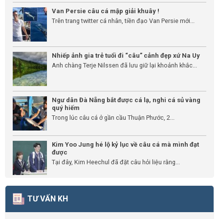
Van Persie câu cá mập giải khuây !
Trên trang twitter cá nhân, tiền đạo Van Persie mới...
Nhiếp ảnh gia trẻ tuổi đi “câu” cảnh đẹp xứ Na Uy
Anh chàng Terje Nilssen đã lưu giữ lại khoảnh khắc...
Ngư dân Đà Nẵng bắt được cá lạ, nghi cá sủ vàng
quý hiếm
Trong lúc câu cá ở gần cầu Thuận Phước, 2...
Kim Yoo Jung hé lộ kỷ lục về câu cá mà mình đạt
được
Tại đây, Kim Heechul đã đặt câu hỏi liệu rằng...
TƯ VẤN KH