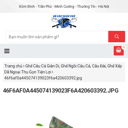
Xóm Đình - Trần Phú - Minh Cường - Thường Tín - Hà Nội
0
Trang chủ
Ghế Câu Cá Giàn Di, Ghế Ngồi Câu Cá, Câu Đài, Ghế Xếp
Dã Ngoại Thu Gọn Tiện Lợi
46f6af0a445074139023f6a420603392.jpg
46F6AF0A445074139023F6A420603392.JPG