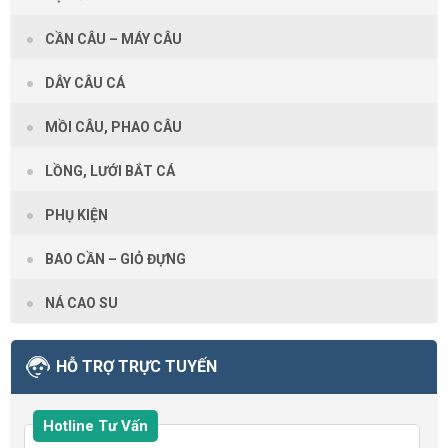
CẦN CÂU – MÁY CÂU
DÂY CÂU CÁ
MỒI CÂU, PHAO CÂU
LỒNG, LƯỚI BẮT CÁ
PHỤ KIỆN
BAO CẦN – GIỎ ĐỰNG
NÁ CAO SU
HỖ TRỢ TRỰC TUYẾN
Hotline Tư Vấn