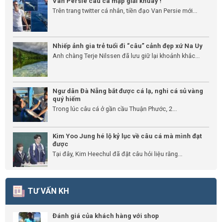
Van Persie câu cá mập giải khuây !
Trên trang twitter cá nhân, tiền đạo Van Persie mới...
Nhiếp ảnh gia trẻ tuổi đi “câu” cảnh đẹp xứ Na Uy
Anh chàng Terje Nilssen đã lưu giữ lại khoảnh khắc...
Ngư dân Đà Nẵng bắt được cá lạ, nghi cá sủ vàng
quý hiếm
Trong lúc câu cá ở gần cầu Thuận Phước, 2...
Kim Yoo Jung hé lộ kỷ lục về câu cá mà mình đạt
được
Tại đây, Kim Heechul đã đặt câu hỏi liệu rằng...
TƯ VẤN KH
Đánh giá của khách hàng với shop