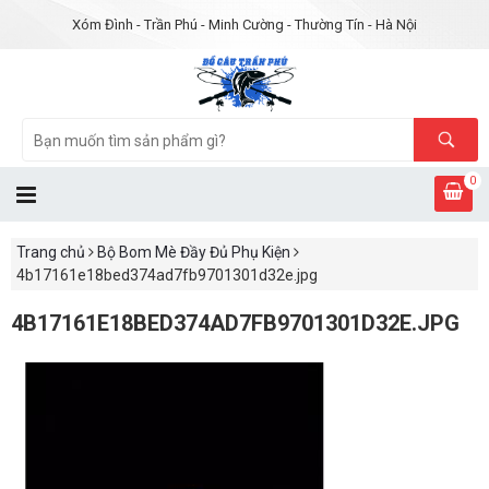
Xóm Đình - Trần Phú - Minh Cường - Thường Tín - Hà Nội
0
Trang chủ
Bộ Bom Mè Đầy Đủ Phụ Kiện
4b17161e18bed374ad7fb9701301d32e.jpg
4B17161E18BED374AD7FB9701301D32E.JPG