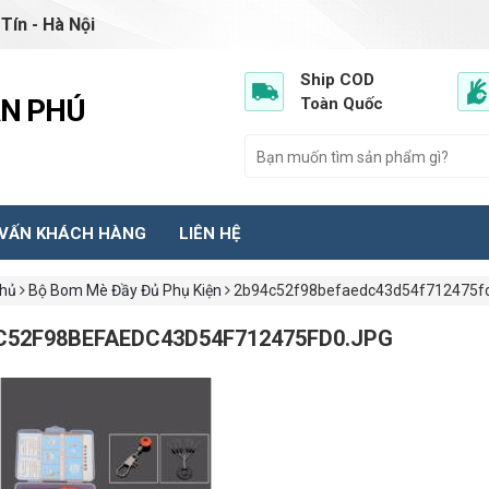
Tín - Hà Nội
Ship COD
ẦN PHÚ
Toàn Quốc
 VẤN KHÁCH HÀNG
LIÊN HỆ
chủ
Bộ Bom Mè Đầy Đủ Phụ Kiện
2b94c52f98befaedc43d54f712475fd
C52F98BEFAEDC43D54F712475FD0.JPG