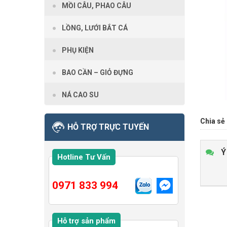
MỒI CÂU, PHAO CÂU
LỒNG, LƯỚI BẮT CÁ
PHỤ KIỆN
BAO CẦN – GIỎ ĐỰNG
NÁ CAO SU
Chia sẻ 
HỖ TRỢ TRỰC TUYẾN
Ý
Hotline Tư Vấn
0971 833 994
Hỗ trợ sản phẩm