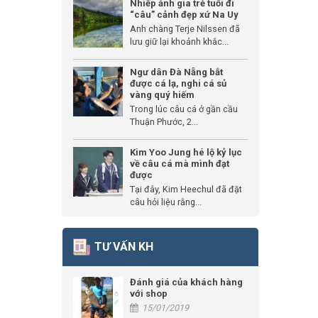
Nhiếp ảnh gia trẻ tuổi đi
“câu” cảnh đẹp xứ Na Uy
Anh chàng Terje Nilssen đã
lưu giữ lại khoảnh khắc...
Ngư dân Đà Nẵng bắt
được cá lạ, nghi cá sủ
vàng quý hiếm
Trong lúc câu cá ở gần cầu
Thuận Phước, 2...
Kim Yoo Jung hé lộ kỷ lục
về câu cá mà mình đạt
được
Tại đây, Kim Heechul đã đặt
câu hỏi liệu rằng...
TƯ VẤN KH
Đánh giá của khách hàng
với shop
15/01/2019