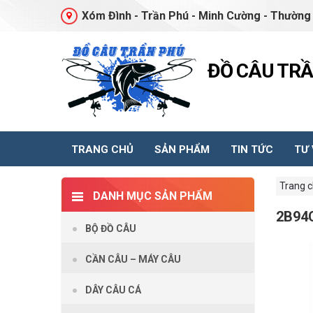
Xóm Đình - Trần Phú - Minh Cường - Thường 
ĐỒ CÂU TR
TRANG CHỦ
SẢN PHẨM
TIN TỨC
TƯ
Trang 
DANH MỤC SẢN PHẨM
2B94
BỘ ĐỒ CÂU
CẦN CÂU – MÁY CÂU
DÂY CÂU CÁ