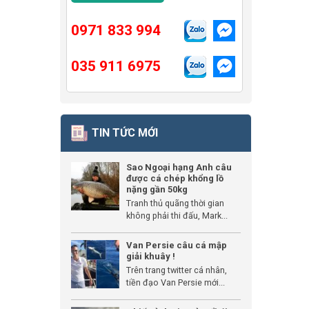
0971 833 994
035 911 6975
TIN TỨC MỚI
Sao Ngoại hạng Anh câu
được cá chép khổng lồ
nặng gần 50kg
Tranh thủ quãng thời gian
không phải thi đấu, Mark...
Van Persie câu cá mập
giải khuây !
Trên trang twitter cá nhân,
tiền đạo Van Persie mới...