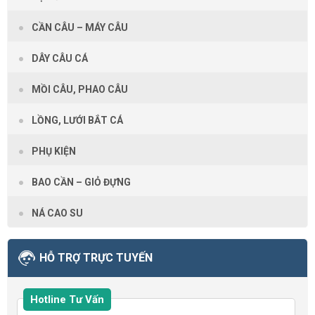
CẦN CÂU – MÁY CÂU
DÂY CÂU CÁ
MỒI CÂU, PHAO CÂU
LỒNG, LƯỚI BẮT CÁ
PHỤ KIỆN
BAO CẦN – GIỎ ĐỰNG
NÁ CAO SU
HỖ TRỢ TRỰC TUYẾN
Hotline Tư Vấn