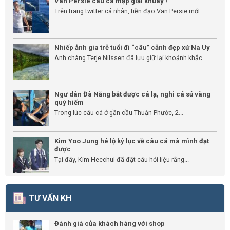
Van Persie câu cá mập giải khuây !
Trên trang twitter cá nhân, tiền đạo Van Persie mới...
Nhiếp ảnh gia trẻ tuổi đi “câu” cảnh đẹp xứ Na Uy
Anh chàng Terje Nilssen đã lưu giữ lại khoảnh khắc...
Ngư dân Đà Nẵng bắt được cá lạ, nghi cá sủ vàng
quý hiếm
Trong lúc câu cá ở gần cầu Thuận Phước, 2...
Kim Yoo Jung hé lộ kỷ lục về câu cá mà mình đạt
được
Tại đây, Kim Heechul đã đặt câu hỏi liệu rằng...
TƯ VẤN KH
Đánh giá của khách hàng với shop