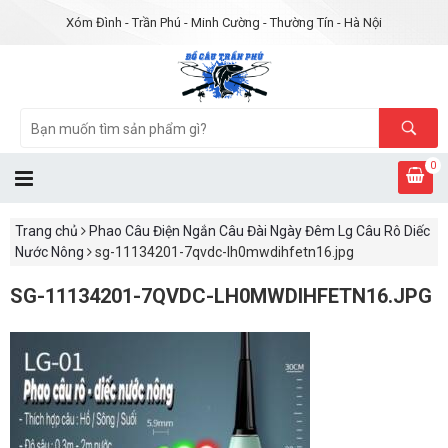
Xóm Đình - Trần Phú - Minh Cường - Thường Tín - Hà Nội
0
Trang chủ
Phao Câu Điện Ngắn Câu Đài Ngày Đêm Lg Câu Rô Diếc
Nước Nông
sg-11134201-7qvdc-lh0mwdihfetn16.jpg
SG-11134201-7QVDC-LH0MWDIHFETN16.JPG