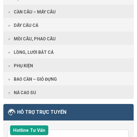
CẦN CÂU – MÁY CÂU
DÂY CÂU CÁ
MỒI CÂU, PHAO CÂU
LỒNG, LƯỚI BẮT CÁ
PHỤ KIỆN
BAO CẦN – GIỎ ĐỰNG
NÁ CAO SU
HỖ TRỢ TRỰC TUYẾN
Hotline Tư Vấn