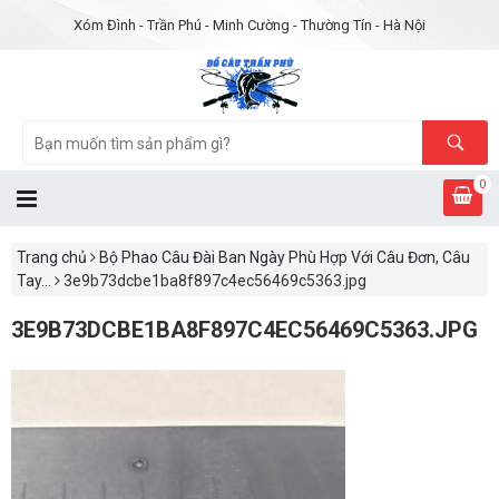
Xóm Đình - Trần Phú - Minh Cường - Thường Tín - Hà Nội
0
Trang chủ
Bộ Phao Câu Đài Ban Ngày Phù Hợp Với Câu Đơn, Câu
Tay...
3e9b73dcbe1ba8f897c4ec56469c5363.jpg
3E9B73DCBE1BA8F897C4EC56469C5363.JPG