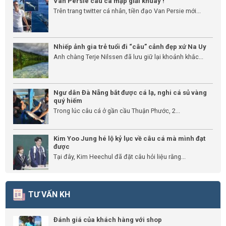
Van Persie câu cá mập giải khuây !
Trên trang twitter cá nhân, tiền đạo Van Persie mới...
Nhiếp ảnh gia trẻ tuổi đi “câu” cảnh đẹp xứ Na Uy
Anh chàng Terje Nilssen đã lưu giữ lại khoảnh khắc...
Ngư dân Đà Nẵng bắt được cá lạ, nghi cá sủ vàng
quý hiếm
Trong lúc câu cá ở gần cầu Thuận Phước, 2...
Kim Yoo Jung hé lộ kỷ lục về câu cá mà mình đạt
được
Tại đây, Kim Heechul đã đặt câu hỏi liệu rằng...
TƯ VẤN KH
Đánh giá của khách hàng với shop