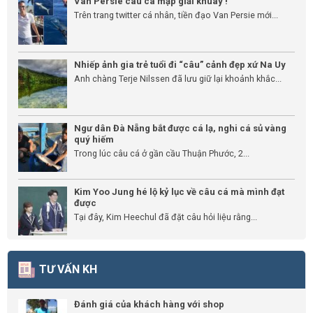
Van Persie câu cá mập giải khuây !
Trên trang twitter cá nhân, tiền đạo Van Persie mới...
Nhiếp ảnh gia trẻ tuổi đi “câu” cảnh đẹp xứ Na Uy
Anh chàng Terje Nilssen đã lưu giữ lại khoảnh khắc...
Ngư dân Đà Nẵng bắt được cá lạ, nghi cá sủ vàng
quý hiếm
Trong lúc câu cá ở gần cầu Thuận Phước, 2...
Kim Yoo Jung hé lộ kỷ lục về câu cá mà mình đạt
được
Tại đây, Kim Heechul đã đặt câu hỏi liệu rằng...
TƯ VẤN KH
Đánh giá của khách hàng với shop