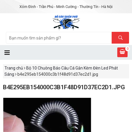
Xóm Đình - Trần Phú - Minh Cường - Thường Tín - Hà Nội
0
Trang chủ
Bộ 10 Chuông Báo Câu Cá Gắn Kèm Đèn Led Phát
Sáng
b4e295eb154000c3b1f48d91d37ec2d1.jpg
B4E295EB154000C3B1F48D91D37EC2D1.JPG