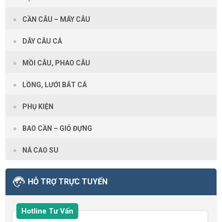
CẦN CÂU – MÁY CÂU
DÂY CÂU CÁ
MỒI CÂU, PHAO CÂU
LỒNG, LƯỚI BẮT CÁ
PHỤ KIỆN
BAO CẦN – GIỎ ĐỰNG
NÁ CAO SU
HỖ TRỢ TRỰC TUYẾN
Hotline Tư Vấn