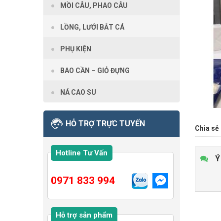
MỒI CÂU, PHAO CÂU
LỒNG, LƯỚI BẮT CÁ
PHỤ KIỆN
BAO CẦN – GIỎ ĐỰNG
NÁ CAO SU
HỖ TRỢ TRỰC TUYẾN
Chia sẻ 
Hotline Tư Vấn
Ý
0971 833 994
Hỗ trợ sản phẩm