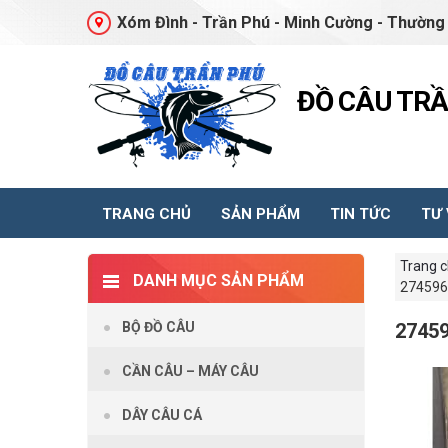
Xóm Đình - Trần Phú - Minh Cường - Thường 
ĐỒ CÂU TR
TRANG CHỦ
SẢN PHẨM
TIN TỨC
TƯ
Trang 
DANH MỤC SẢN PHẨM
274596
BỘ ĐỒ CÂU
2745
CẦN CÂU – MÁY CÂU
DÂY CÂU CÁ