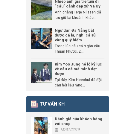
Nhiếp ảnh gia trẻ tuổi đi
“câu” cảnh đẹp xứ Na Uy
Anh chàng Terje Nilssen đã
lưu giữ lại khoảnh khắc...
Ngư dân Đà Nẵng bắt
được cá lạ, nghi cá sủ
vàng quý hiếm
Trong lúc câu cá ở gần cầu
Thuận Phước, 2...
Kim Yoo Jung hé lộ kỷ lục
về câu cá mà mình đạt
được
Tại đây, Kim Heechul đã đặt
câu hỏi liệu rằng...
TƯ VẤN KH
Đánh giá của khách hàng
với shop
15/01/2019