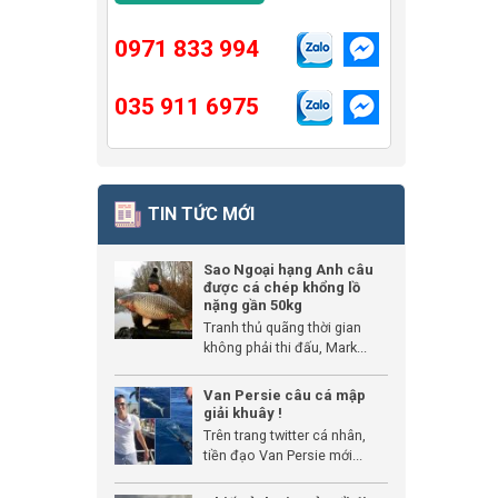
0971 833 994
035 911 6975
TIN TỨC MỚI
Sao Ngoại hạng Anh câu
được cá chép khổng lồ
nặng gần 50kg
Tranh thủ quãng thời gian
không phải thi đấu, Mark...
Van Persie câu cá mập
giải khuây !
Trên trang twitter cá nhân,
tiền đạo Van Persie mới...