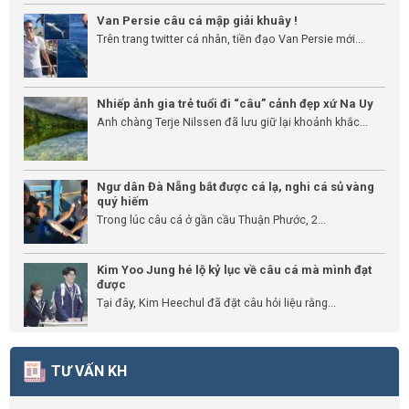
Van Persie câu cá mập giải khuây !
Trên trang twitter cá nhân, tiền đạo Van Persie mới...
Nhiếp ảnh gia trẻ tuổi đi “câu” cảnh đẹp xứ Na Uy
Anh chàng Terje Nilssen đã lưu giữ lại khoảnh khắc...
Ngư dân Đà Nẵng bắt được cá lạ, nghi cá sủ vàng
quý hiếm
Trong lúc câu cá ở gần cầu Thuận Phước, 2...
Kim Yoo Jung hé lộ kỷ lục về câu cá mà mình đạt
được
Tại đây, Kim Heechul đã đặt câu hỏi liệu rằng...
TƯ VẤN KH