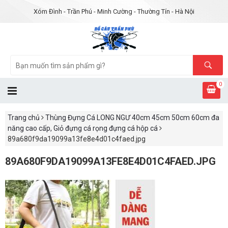
Xóm Đình - Trần Phú - Minh Cường - Thường Tín - Hà Nội
0
Trang chủ
Thùng Đựng Cá LONG NGƯ 40cm 45cm 50cm 60cm đa
năng cao cấp, Giỏ đựng cá rọng đựng cá hộp cá
89a680f9da19099a13fe8e4d01c4faed.jpg
89A680F9DA19099A13FE8E4D01C4FAED.JPG