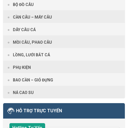
BỘ ĐỒ CÂU
CẦN CÂU – MÁY CÂU
DÂY CÂU CÁ
MỒI CÂU, PHAO CÂU
LỒNG, LƯỚI BẮT CÁ
PHỤ KIỆN
BAO CẦN – GIỎ ĐỰNG
NÁ CAO SU
HỖ TRỢ TRỰC TUYẾN
Hotline Tư Vấn