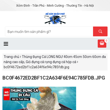
Xóm Đình - Trần Phú - Minh Cường - Thường Tín - Hà Nội
0
Trang chủ
Thùng Đựng Cá LONG NGƯ 40cm 45cm 50cm 60cm đa
năng cao cấp, Giỏ đựng cá rọng đựng cá hộp cá
bc0f4672ed2bf1c2a634f6e94c785fdb.jpg
BC0F4672ED2BF1C2A634F6E94C785FDB.JPG