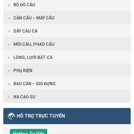
BỘ ĐỒ CÂU
CẦN CÂU – MÁY CÂU
DÂY CÂU CÁ
MỒI CÂU, PHAO CÂU
LỒNG, LƯỚI BẮT CÁ
PHỤ KIỆN
BAO CẦN – GIỎ ĐỰNG
NÁ CAO SU
HỖ TRỢ TRỰC TUYẾN
Hotline Tư Vấn