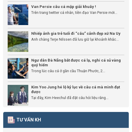
Van Persie câu cá mập giải khuây !
Trên trang twitter cá nhân, tiền đạo Van Persie mới...
Nhiếp ảnh gia trẻ tuổi đi “câu” cảnh đẹp xứ Na Uy
Anh chàng Terje Nilssen đã lưu giữ lại khoảnh khắc...
Ngư dân Đà Nẵng bắt được cá lạ, nghi cá sủ vàng
quý hiếm
Trong lúc câu cá ở gần cầu Thuận Phước, 2...
Kim Yoo Jung hé lộ kỷ lục về câu cá mà mình đạt
được
Tại đây, Kim Heechul đã đặt câu hỏi liệu rằng...
TƯ VẤN KH