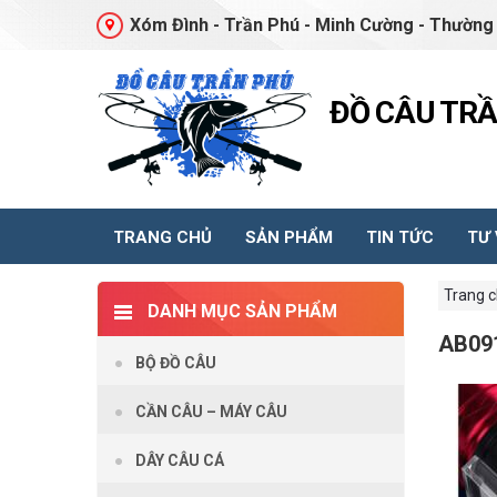
Xóm Đình - Trần Phú - Minh Cường - Thường 
ĐỒ CÂU TR
TRANG CHỦ
SẢN PHẨM
TIN TỨC
TƯ
Trang 
DANH MỤC SẢN PHẨM
AB09
BỘ ĐỒ CÂU
CẦN CÂU – MÁY CÂU
DÂY CÂU CÁ