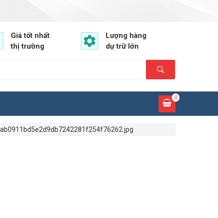
Giá tốt nhất
Lượng hàng
thị trường
dự trữ lớn
0
ab0911bd5e2d9db7242281f254f76262.jpg