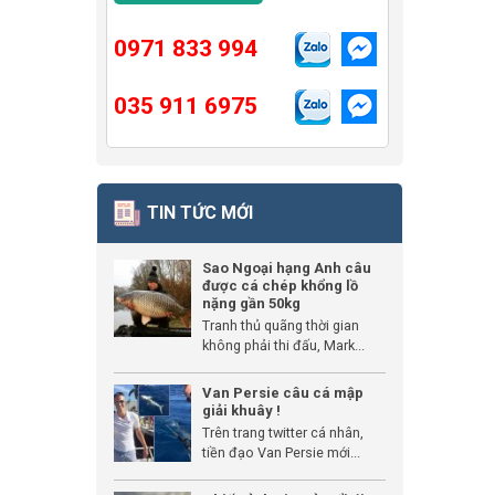
0971 833 994
035 911 6975
TIN TỨC MỚI
Sao Ngoại hạng Anh câu
được cá chép khổng lồ
nặng gần 50kg
Tranh thủ quãng thời gian
không phải thi đấu, Mark...
Van Persie câu cá mập
giải khuây !
Trên trang twitter cá nhân,
tiền đạo Van Persie mới...