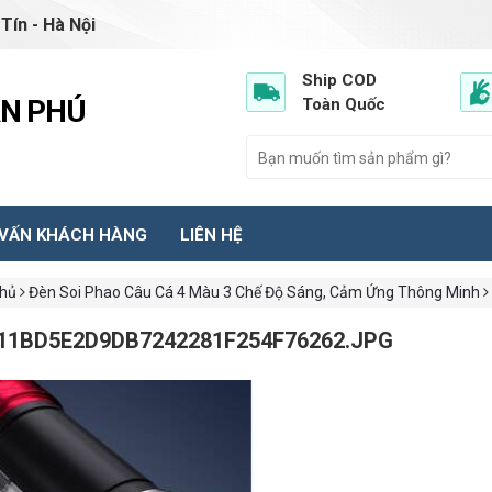
Tín - Hà Nội
Ship COD
ẦN PHÚ
Toàn Quốc
 VẤN KHÁCH HÀNG
LIÊN HỆ
chủ
Đèn Soi Phao Câu Cá 4 Màu 3 Chế Độ Sáng, Cảm Ứng Thông Minh
11BD5E2D9DB7242281F254F76262.JPG