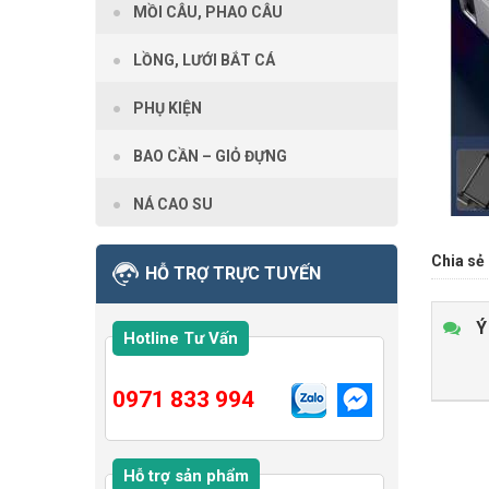
MỒI CÂU, PHAO CÂU
LỒNG, LƯỚI BẮT CÁ
PHỤ KIỆN
BAO CẦN – GIỎ ĐỰNG
NÁ CAO SU
Chia sẻ 
HỖ TRỢ TRỰC TUYẾN
Ý
Hotline Tư Vấn
0971 833 994
Hỗ trợ sản phẩm