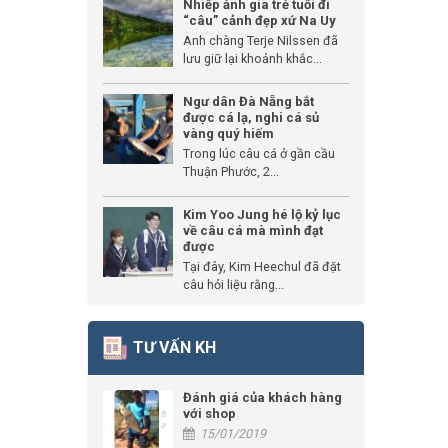
Nhiếp ảnh gia trẻ tuổi đi
“câu” cảnh đẹp xứ Na Uy
Anh chàng Terje Nilssen đã
lưu giữ lại khoảnh khắc...
Ngư dân Đà Nẵng bắt
được cá lạ, nghi cá sủ
vàng quý hiếm
Trong lúc câu cá ở gần cầu
Thuận Phước, 2...
Kim Yoo Jung hé lộ kỷ lục
về câu cá mà mình đạt
được
Tại đây, Kim Heechul đã đặt
câu hỏi liệu rằng...
TƯ VẤN KH
Đánh giá của khách hàng
với shop
15/01/2019