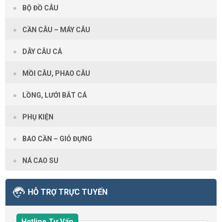
BỘ ĐỒ CÂU
CẦN CÂU – MÁY CÂU
DÂY CÂU CÁ
MỒI CÂU, PHAO CÂU
LỒNG, LƯỚI BẮT CÁ
PHỤ KIỆN
BAO CẦN – GIỎ ĐỰNG
NÁ CAO SU
HỖ TRỢ TRỰC TUYẾN
Hotline Tư Vấn