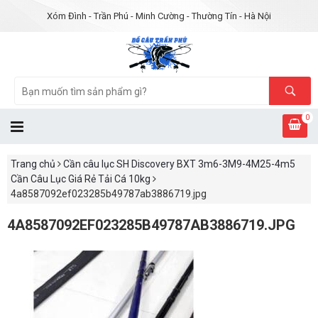
Xóm Đình - Trần Phú - Minh Cường - Thường Tín - Hà Nội
0
Trang chủ
Cần câu lục SH Discovery BXT 3m6-3M9-4M25-4m5
Cần Câu Lục Giá Rẻ Tải Cá 10kg
4a8587092ef023285b49787ab3886719.jpg
4A8587092EF023285B49787AB3886719.JPG