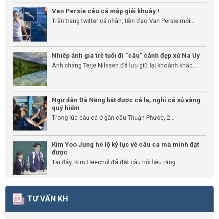
Van Persie câu cá mập giải khuây !
Trên trang twitter cá nhân, tiền đạo Van Persie mới...
Nhiếp ảnh gia trẻ tuổi đi “câu” cảnh đẹp xứ Na Uy
Anh chàng Terje Nilssen đã lưu giữ lại khoảnh khắc...
Ngư dân Đà Nẵng bắt được cá lạ, nghi cá sủ vàng
quý hiếm
Trong lúc câu cá ở gần cầu Thuận Phước, 2...
Kim Yoo Jung hé lộ kỷ lục về câu cá mà mình đạt
được
Tại đây, Kim Heechul đã đặt câu hỏi liệu rằng...
TƯ VẤN KH