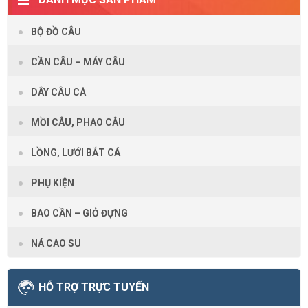
BỘ ĐỒ CÂU
CẦN CÂU – MÁY CÂU
DÂY CÂU CÁ
MỒI CÂU, PHAO CÂU
LỒNG, LƯỚI BẮT CÁ
PHỤ KIỆN
BAO CẦN – GIỎ ĐỰNG
NÁ CAO SU
HỖ TRỢ TRỰC TUYẾN