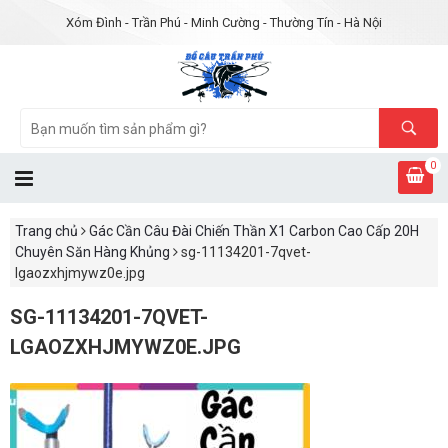
Xóm Đình - Trần Phú - Minh Cường - Thường Tín - Hà Nội
0
Trang chủ
Gác Cần Câu Đài Chiến Thần X1 Carbon Cao Cấp 20H
Chuyên Săn Hàng Khủng
sg-11134201-7qvet-
lgaozxhjmywz0e.jpg
SG-11134201-7QVET-
LGAOZXHJMYWZ0E.JPG