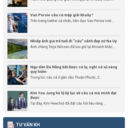
Van Persie câu cá mập giải khuây !
Trên trang twitter cá nhân, tiền đạo Van Persie mới...
Nhiếp ảnh gia trẻ tuổi đi “câu” cảnh đẹp xứ Na Uy
Anh chàng Terje Nilssen đã lưu giữ lại khoảnh khắc...
Ngư dân Đà Nẵng bắt được cá lạ, nghi cá sủ vàng
quý hiếm
Trong lúc câu cá ở gần cầu Thuận Phước, 2...
Kim Yoo Jung hé lộ kỷ lục về câu cá mà mình đạt
được
Tại đây, Kim Heechul đã đặt câu hỏi liệu rằng...
TƯ VẤN KH