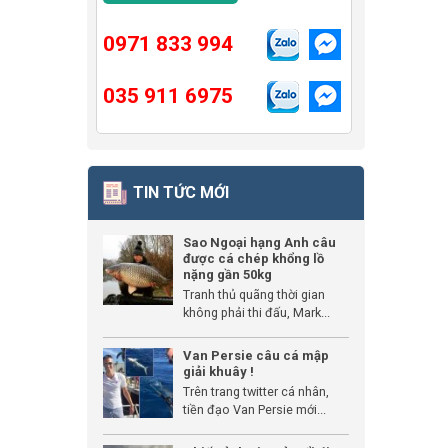
0971 833 994
035 911 6975
TIN TỨC MỚI
Sao Ngoại hạng Anh câu
được cá chép khổng lồ
nặng gần 50kg
Tranh thủ quãng thời gian
không phải thi đấu, Mark...
Van Persie câu cá mập
giải khuây !
Trên trang twitter cá nhân,
tiền đạo Van Persie mới...