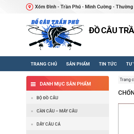
Xóm Đình - Trần Phú - Minh Cường - Thường 
ĐỒ CÂU TR
TRANG CHỦ
SẢN PHẨM
TIN TỨC
TƯ
Trang 
DANH MỤC SẢN PHẨM
CHỐN
BỘ ĐỒ CÂU
CẦN CÂU – MÁY CÂU
DÂY CÂU CÁ