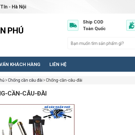
Tín - Hà Nội
Ship COD
ẦN PHÚ
Toàn Quốc
 VẤN KHÁCH HÀNG
LIÊN HỆ
chủ
Chống cần câu đài
Chống-cần-câu-đài
G-CẦN-CÂU-ĐÀI