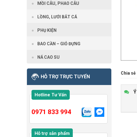
MỒI CÂU, PHAO CÂU
LỒNG, LƯỚI BẮT CÁ
PHỤ KIỆN
BAO CẦN – GIỎ ĐỰNG
NÁ CAO SU
Chia sẻ 
HỖ TRỢ TRỰC TUYẾN
Ý
Hotline Tư Vấn
0971 833 994
Hỗ trợ sản phẩm