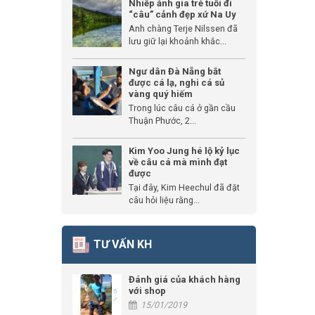
Nhiếp ảnh gia trẻ tuổi đi
“câu” cảnh đẹp xứ Na Uy
Anh chàng Terje Nilssen đã
lưu giữ lại khoảnh khắc...
Ngư dân Đà Nẵng bắt
được cá lạ, nghi cá sủ
vàng quý hiếm
Trong lúc câu cá ở gần cầu
Thuận Phước, 2...
Kim Yoo Jung hé lộ kỷ lục
về câu cá mà mình đạt
được
Tại đây, Kim Heechul đã đặt
câu hỏi liệu rằng...
TƯ VẤN KH
Đánh giá của khách hàng
với shop
15/01/2019