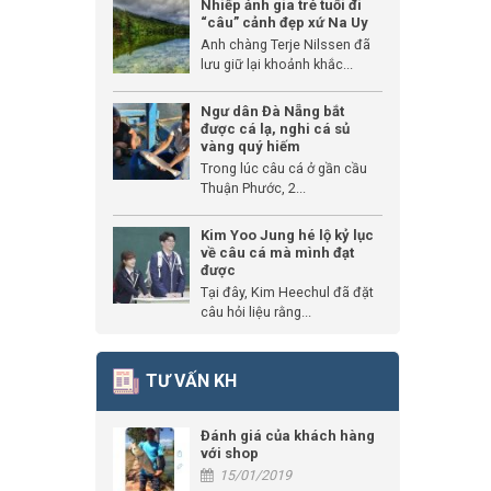
Nhiếp ảnh gia trẻ tuổi đi
“câu” cảnh đẹp xứ Na Uy
Anh chàng Terje Nilssen đã
lưu giữ lại khoảnh khắc...
Ngư dân Đà Nẵng bắt
được cá lạ, nghi cá sủ
vàng quý hiếm
Trong lúc câu cá ở gần cầu
Thuận Phước, 2...
Kim Yoo Jung hé lộ kỷ lục
về câu cá mà mình đạt
được
Tại đây, Kim Heechul đã đặt
câu hỏi liệu rằng...
TƯ VẤN KH
Đánh giá của khách hàng
với shop
15/01/2019