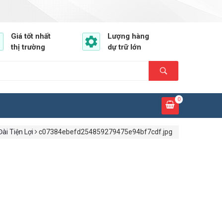
Giá tốt nhất
Lượng hàng
thị trường
dự trữ lớn
0
i Tiện Lợi
c07384ebefd254859279475e94bf7cdf.jpg