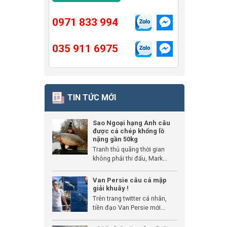
0971 833 994
035 911 6975
TIN TỨC MỚI
Sao Ngoại hạng Anh câu
được cá chép khổng lồ
nặng gần 50kg
Tranh thủ quãng thời gian
không phải thi đấu, Mark...
Van Persie câu cá mập
giải khuây !
Trên trang twitter cá nhân,
tiền đạo Van Persie mới...