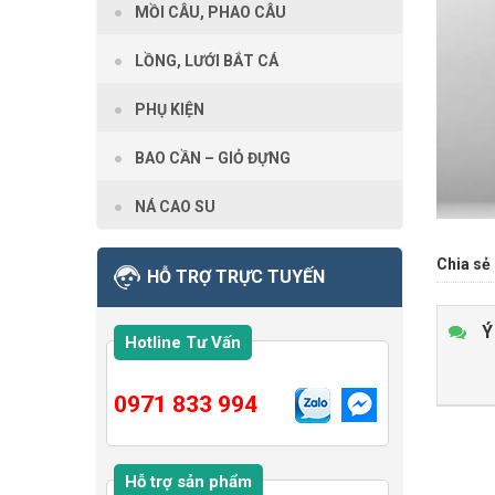
MỒI CÂU, PHAO CÂU
LỒNG, LƯỚI BẮT CÁ
PHỤ KIỆN
BAO CẦN – GIỎ ĐỰNG
NÁ CAO SU
Chia sẻ 
HỖ TRỢ TRỰC TUYẾN
Ý
Hotline Tư Vấn
0971 833 994
Hỗ trợ sản phẩm