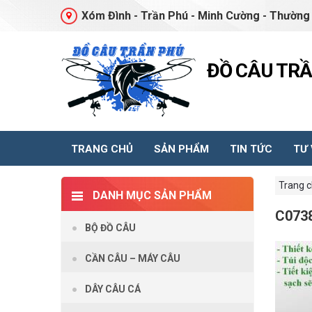
Xóm Đình - Trần Phú - Minh Cường - Thường 
ĐỒ CÂU TR
TRANG CHỦ
SẢN PHẨM
TIN TỨC
TƯ
Trang 
DANH MỤC SẢN PHẨM
C073
BỘ ĐỒ CÂU
CẦN CÂU – MÁY CÂU
DÂY CÂU CÁ