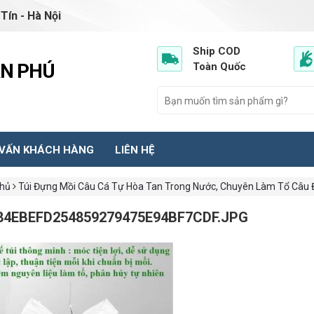
Tín - Hà Nội
Ship COD
ẦN PHÚ
Toàn Quốc
 VẤN KHÁCH HÀNG
LIÊN HỆ
chủ
Túi Đựng Mồi Câu Cá Tự Hòa Tan Trong Nước, Chuyên Làm Tổ Câu Đà
84EBEFD254859279475E94BF7CDF.JPG