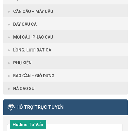
CẦN CÂU – MÁY CÂU
DÂY CÂU CÁ
MỒI CÂU, PHAO CÂU
LỒNG, LƯỚI BẮT CÁ
PHỤ KIỆN
BAO CẦN – GIỎ ĐỰNG
NÁ CAO SU
HỖ TRỢ TRỰC TUYẾN
Hotline Tư Vấn