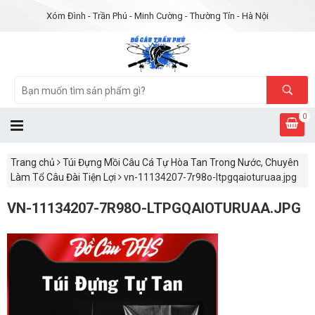
Xóm Đình - Trần Phú - Minh Cường - Thường Tín - Hà Nội
0
Trang chủ
Túi Đựng Mồi Câu Cá Tự Hòa Tan Trong Nước, Chuyên
Làm Tổ Câu Đài Tiện Lợi
vn-11134207-7r98o-ltpgqaioturuaa.jpg
VN-11134207-7R98O-LTPGQAIOTURUAA.JPG