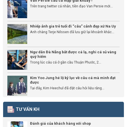
Van Persie câu cá mập giải khuây !
Trên trang twitter cá nhân, tiền đạo Van Persie mới...
Nhiếp ảnh gia trẻ tuổi đi “câu” cảnh đẹp xứ Na Uy
Anh chàng Terje Nilssen đã lưu giữ lại khoảnh khắc...
Ngư dân Đà Nẵng bắt được cá lạ, nghi cá sủ vàng
quý hiếm
Trong lúc câu cá ở gần cầu Thuận Phước, 2...
Kim Yoo Jung hé lộ kỷ lục về câu cá mà mình đạt
được
Tại đây, Kim Heechul đã đặt câu hỏi liệu rằng...
TƯ VẤN KH
Đánh giá của khách hàng với shop