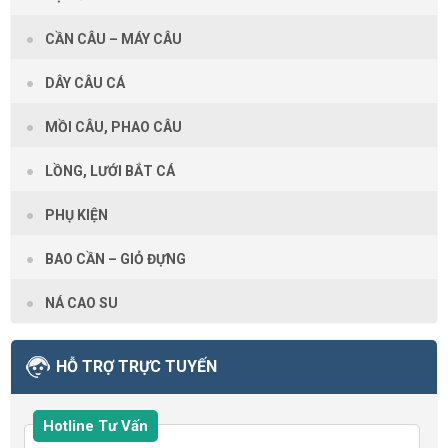
CẦN CÂU – MÁY CÂU
DÂY CÂU CÁ
MỒI CÂU, PHAO CÂU
LỒNG, LƯỚI BẮT CÁ
PHỤ KIỆN
BAO CẦN – GIỎ ĐỰNG
NÁ CAO SU
HỖ TRỢ TRỰC TUYẾN
Hotline Tư Vấn