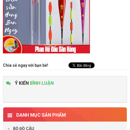
Chia sẻ ngay với bạn bè!
Ý KIẾN
BÌNH LUẬN
DANH MỤC SẢN PHẨM
BỘ ĐỒ CÂU