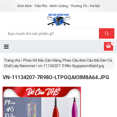
Xóm Đình - Trần Phú - Minh Cường - Thường Tín - Hà Nội
0
Trang chủ
Phao Hố Đấu Săn Hàng, Phao Câu Đơn Câu Đài Săn Cá,
Chất Liệu Nanomet
vn-11134207-7r98o-ltpgqaioim8a64.jpg
VN-11134207-7R98O-LTPGQAIOIM8A64.JPG