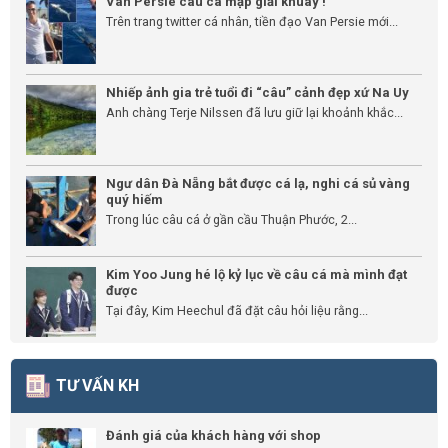
Van Persie câu cá mập giải khuây !
Trên trang twitter cá nhân, tiền đạo Van Persie mới...
Nhiếp ảnh gia trẻ tuổi đi “câu” cảnh đẹp xứ Na Uy
Anh chàng Terje Nilssen đã lưu giữ lại khoảnh khắc...
Ngư dân Đà Nẵng bắt được cá lạ, nghi cá sủ vàng
quý hiếm
Trong lúc câu cá ở gần cầu Thuận Phước, 2...
Kim Yoo Jung hé lộ kỷ lục về câu cá mà mình đạt
được
Tại đây, Kim Heechul đã đặt câu hỏi liệu rằng...
TƯ VẤN KH
Đánh giá của khách hàng với shop