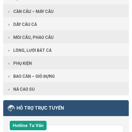
CẦN CÂU – MÁY CÂU
DÂY CÂU CÁ
MỒI CÂU, PHAO CÂU
LỒNG, LƯỚI BẮT CÁ
PHỤ KIỆN
BAO CẦN – GIỎ ĐỰNG
NÁ CAO SU
HỖ TRỢ TRỰC TUYẾN
Hotline Tư Vấn