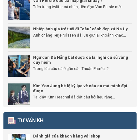
Van Persie câu cá mập giải khuây !
Trên trang twitter cá nhân, tiền đạo Van Persie mới...
Nhiếp ảnh gia trẻ tuổi đi “câu” cảnh đẹp xứ Na Uy
Anh chàng Terje Nilssen đã lưu giữ lại khoảnh khắc...
Ngư dân Đà Nẵng bắt được cá lạ, nghi cá sủ vàng
quý hiếm
Trong lúc câu cá ở gần cầu Thuận Phước, 2...
Kim Yoo Jung hé lộ kỷ lục về câu cá mà mình đạt
được
Tại đây, Kim Heechul đã đặt câu hỏi liệu rằng...
TƯ VẤN KH
Đánh giá của khách hàng với shop