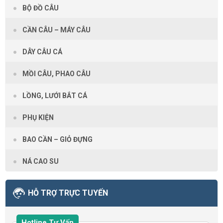
BỘ ĐỒ CÂU
CẦN CÂU – MÁY CÂU
DÂY CÂU CÁ
MỒI CÂU, PHAO CÂU
LỒNG, LƯỚI BẮT CÁ
PHỤ KIỆN
BAO CẦN – GIỎ ĐỰNG
NÁ CAO SU
HỖ TRỢ TRỰC TUYẾN
Hotline Tư Vấn