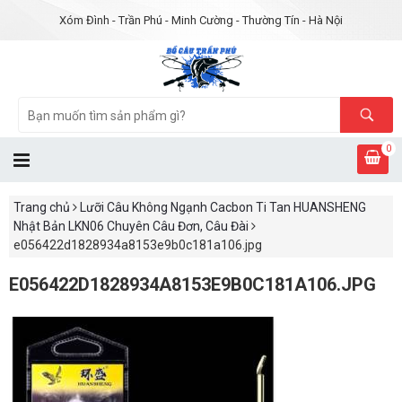
Xóm Đình - Trần Phú - Minh Cường - Thường Tín - Hà Nội
0
Trang chủ
Lưỡi Câu Không Ngạnh Cacbon Ti Tan HUANSHENG
Nhật Bản LKN06 Chuyên Câu Đơn, Câu Đài
e056422d1828934a8153e9b0c181a106.jpg
E056422D1828934A8153E9B0C181A106.JPG