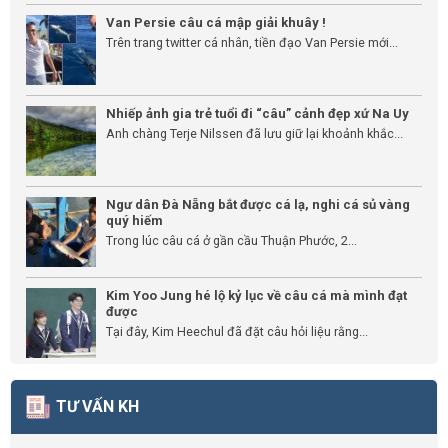
Van Persie câu cá mập giải khuây !
Trên trang twitter cá nhân, tiền đạo Van Persie mới...
Nhiếp ảnh gia trẻ tuổi đi “câu” cảnh đẹp xứ Na Uy
Anh chàng Terje Nilssen đã lưu giữ lại khoảnh khắc...
Ngư dân Đà Nẵng bắt được cá lạ, nghi cá sủ vàng
quý hiếm
Trong lúc câu cá ở gần cầu Thuận Phước, 2...
Kim Yoo Jung hé lộ kỷ lục về câu cá mà mình đạt
được
Tại đây, Kim Heechul đã đặt câu hỏi liệu rằng...
TƯ VẤN KH