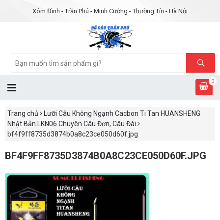
Xóm Đình - Trần Phú - Minh Cường - Thường Tín - Hà Nội
0
Trang chủ
Lưỡi Câu Không Ngạnh Cacbon Ti Tan HUANSHENG
Nhật Bản LKN06 Chuyên Câu Đơn, Câu Đài
bf4f9ff8735d3874b0a8c23ce050d60f.jpg
BF4F9FF8735D3874B0A8C23CE050D60F.JPG