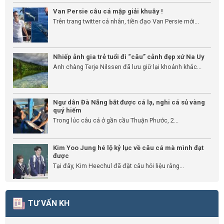
Van Persie câu cá mập giải khuây !
Trên trang twitter cá nhân, tiền đạo Van Persie mới...
Nhiếp ảnh gia trẻ tuổi đi “câu” cảnh đẹp xứ Na Uy
Anh chàng Terje Nilssen đã lưu giữ lại khoảnh khắc...
Ngư dân Đà Nẵng bắt được cá lạ, nghi cá sủ vàng
quý hiếm
Trong lúc câu cá ở gần cầu Thuận Phước, 2...
Kim Yoo Jung hé lộ kỷ lục về câu cá mà mình đạt
được
Tại đây, Kim Heechul đã đặt câu hỏi liệu rằng...
TƯ VẤN KH