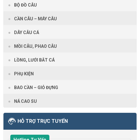
BỘ ĐỒ CÂU
CẦN CÂU – MÁY CÂU
DÂY CÂU CÁ
MỒI CÂU, PHAO CÂU
LỒNG, LƯỚI BẮT CÁ
PHỤ KIỆN
BAO CẦN – GIỎ ĐỰNG
NÁ CAO SU
HỖ TRỢ TRỰC TUYẾN
Hotline Tư Vấn