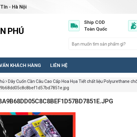
Tín - Hà Nội
Ship COD
ẦN PHÚ
Toàn Quốc
 VẤN KHÁCH HÀNG
LIÊN HỆ
chủ
Dây Cuốn Cần Câu Cao Cấp Hoa Họa Tiết chất liệu Polyurethane chố
9b68dd05c8c8bef1d57bd7851e.jpg
8A9B68DD05C8C8BEF1D57BD7851E.JPG