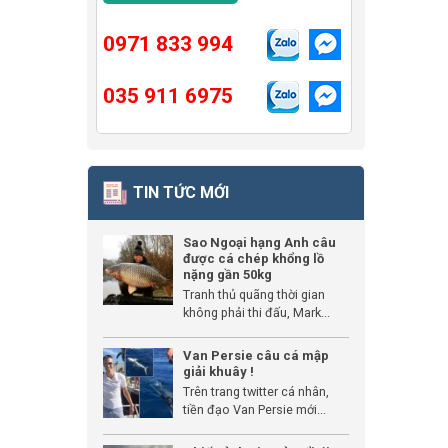
0971 833 994
035 911 6975
TIN TỨC MỚI
Sao Ngoại hạng Anh câu
được cá chép khổng lồ
nặng gần 50kg
Tranh thủ quãng thời gian
không phải thi đấu, Mark...
Van Persie câu cá mập
giải khuây !
Trên trang twitter cá nhân,
tiền đạo Van Persie mới...