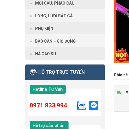
MỒI CÂU, PHAO CÂU
LỒNG, LƯỚI BẮT CÁ
PHỤ KIỆN
BAO CẦN – GIỎ ĐỰNG
NÁ CAO SU
HỖ TRỢ TRỰC TUYẾN
Chia sẻ 
Hotline Tư Vấn
Ý
0971 833 994
Hỗ trợ sản phẩm