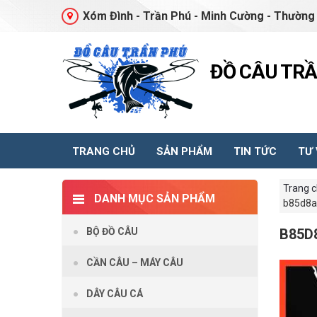
Xóm Đình - Trần Phú - Minh Cường - Thường 
ĐỒ CÂU TR
TRANG CHỦ
SẢN PHẨM
TIN TỨC
TƯ
Trang 
DANH MỤC SẢN PHẨM
b85d8a
BỘ ĐỒ CÂU
B85D
CẦN CÂU – MÁY CÂU
DÂY CÂU CÁ