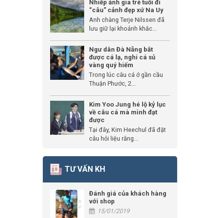
Nhiếp ảnh gia trẻ tuổi đi
“câu” cảnh đẹp xứ Na Uy
Anh chàng Terje Nilssen đã
lưu giữ lại khoảnh khắc...
Ngư dân Đà Nẵng bắt
được cá lạ, nghi cá sủ
vàng quý hiếm
Trong lúc câu cá ở gần cầu
Thuận Phước, 2...
Kim Yoo Jung hé lộ kỷ lục
về câu cá mà mình đạt
được
Tại đây, Kim Heechul đã đặt
câu hỏi liệu rằng...
TƯ VẤN KH
Đánh giá của khách hàng
với shop
15/01/2019