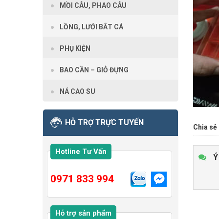
MỒI CÂU, PHAO CÂU
LỒNG, LƯỚI BẮT CÁ
PHỤ KIỆN
BAO CẦN – GIỎ ĐỰNG
NÁ CAO SU
HỖ TRỢ TRỰC TUYẾN
Chia sẻ 
Hotline Tư Vấn
Ý
0971 833 994
Hỗ trợ sản phẩm