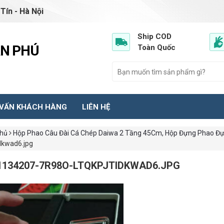
Tín - Hà Nội
Ship COD
ẦN PHÚ
Toàn Quốc
 VẤN KHÁCH HÀNG
LIÊN HỆ
chủ
Hộp Phao Câu Đài Cá Chép Daiwa 2 Tầng 45Cm, Hộp Đựng Phao Đự
idkwad6.jpg
1134207-7R98O-LTQKPJTIDKWAD6.JPG