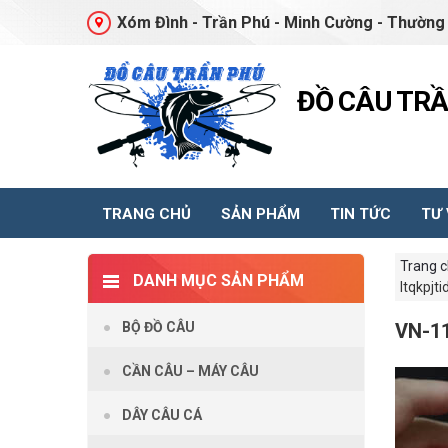
Xóm Đình - Trần Phú - Minh Cường - Thường 
ĐỒ CÂU TR
TRANG CHỦ
SẢN PHẨM
TIN TỨC
TƯ
Trang 
DANH MỤC SẢN PHẨM
ltqkpjt
BỘ ĐỒ CÂU
VN-1
CẦN CÂU – MÁY CÂU
DÂY CÂU CÁ