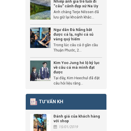
Nhiếp ảnh gia trẻ tuổi đi
“câu” cảnh đẹp xứ Na Uy
Anh chàng Terje Nilssen đã
lưu giữ lại khoảnh khắc...
Ngư dân Đà Nẵng bắt
được cá lạ, nghi cá sủ
vàng quý hiếm
Trong lúc câu cá ở gần cầu
Thuận Phước, 2...
Kim Yoo Jung hé lộ kỷ lục
về câu cá mà mình đạt
được
Tại đây, Kim Heechul đã đặt
câu hỏi liệu rằng...
TƯ VẤN KH
Đánh giá của khách hàng
với shop
15/01/2019