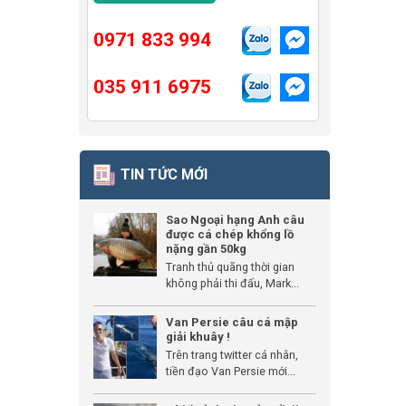
0971 833 994
035 911 6975
TIN TỨC MỚI
Sao Ngoại hạng Anh câu
được cá chép khổng lồ
nặng gần 50kg
Tranh thủ quãng thời gian
không phải thi đấu, Mark...
Van Persie câu cá mập
giải khuây !
Trên trang twitter cá nhân,
tiền đạo Van Persie mới...