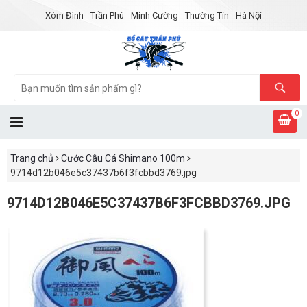
Xóm Đình - Trần Phú - Minh Cường - Thường Tín - Hà Nội
0
Trang chủ
Cước Câu Cá Shimano 100m
9714d12b046e5c37437b6f3fcbbd3769.jpg
9714D12B046E5C37437B6F3FCBBD3769.JPG