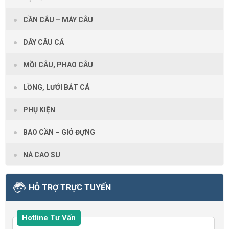
CẦN CÂU – MÁY CÂU
DÂY CÂU CÁ
MỒI CÂU, PHAO CÂU
LỒNG, LƯỚI BẮT CÁ
PHỤ KIỆN
BAO CẦN – GIỎ ĐỰNG
NÁ CAO SU
HỖ TRỢ TRỰC TUYẾN
Hotline Tư Vấn