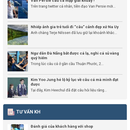
Van Persie câu cá mập giải khuây !
Trên trang twitter cá nhân, tiền đạo Van Persie mới...
Nhiếp ảnh gia trẻ tuổi đi “câu” cảnh đẹp xứ Na Uy
Anh chàng Terje Nilssen đã lưu giữ lại khoảnh khắc...
Ngư dân Đà Nẵng bắt được cá lạ, nghi cá sủ vàng
quý hiếm
Trong lúc câu cá ở gần cầu Thuận Phước, 2...
Kim Yoo Jung hé lộ kỷ lục về câu cá mà mình đạt
được
Tại đây, Kim Heechul đã đặt câu hỏi liệu rằng...
TƯ VẤN KH
Đánh giá của khách hàng với shop