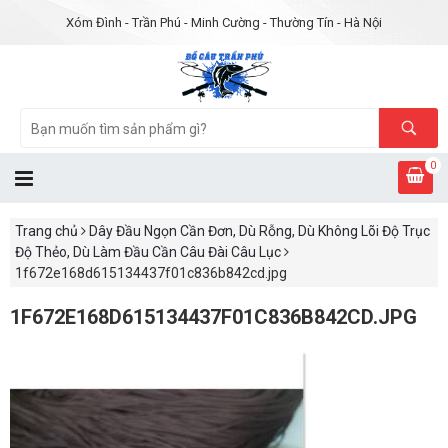
Xóm Đình - Trần Phú - Minh Cường - Thường Tín - Hà Nội
0
Trang chủ
Dây Đầu Ngọn Cần Đơn, Dù Rỗng, Dù Không Lõi Độ Trục
Độ Thẻo, Dù Làm Đầu Cần Câu Đài Câu Lục
1f672e168d615134437f01c836b842cd.jpg
1F672E168D615134437F01C836B842CD.JPG