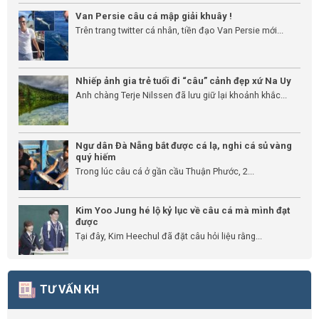
Van Persie câu cá mập giải khuây !
Trên trang twitter cá nhân, tiền đạo Van Persie mới...
Nhiếp ảnh gia trẻ tuổi đi “câu” cảnh đẹp xứ Na Uy
Anh chàng Terje Nilssen đã lưu giữ lại khoảnh khắc...
Ngư dân Đà Nẵng bắt được cá lạ, nghi cá sủ vàng
quý hiếm
Trong lúc câu cá ở gần cầu Thuận Phước, 2...
Kim Yoo Jung hé lộ kỷ lục về câu cá mà mình đạt
được
Tại đây, Kim Heechul đã đặt câu hỏi liệu rằng...
TƯ VẤN KH