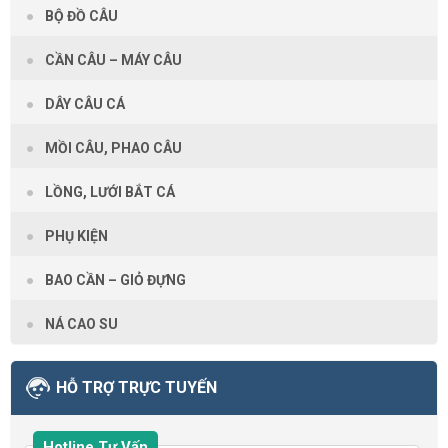
BỘ ĐỒ CÂU
CẦN CÂU – MÁY CÂU
DÂY CÂU CÁ
MỒI CÂU, PHAO CÂU
LỒNG, LƯỚI BẮT CÁ
PHỤ KIỆN
BAO CẦN – GIỎ ĐỰNG
NÁ CAO SU
HỖ TRỢ TRỰC TUYẾN
Hotline Tư Vấn