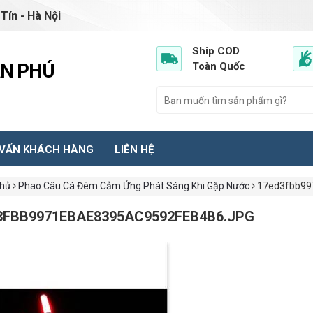
Tín - Hà Nội
Ship COD
ẦN PHÚ
Toàn Quốc
 VẤN KHÁCH HÀNG
LIÊN HỆ
chủ
Phao Câu Cá Đêm Cảm Ứng Phát Sáng Khi Gặp Nước
17ed3fbb99
3FBB9971EBAE8395AC9592FEB4B6.JPG