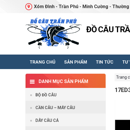
Xóm Đình - Trần Phú - Minh Cường - Thường 
ĐỒ CÂU TR
TRANG CHỦ
SẢN PHẨM
TIN TỨC
TƯ
Trang 
DANH MỤC SẢN PHẨM
17ED
BỘ ĐỒ CÂU
CẦN CÂU – MÁY CÂU
DÂY CÂU CÁ