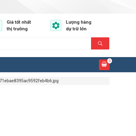
Giá tốt nhất
Lượng hàng
thị trường
dự trữ lớn
0
71ebae8395ac9592feb4b6.jpg