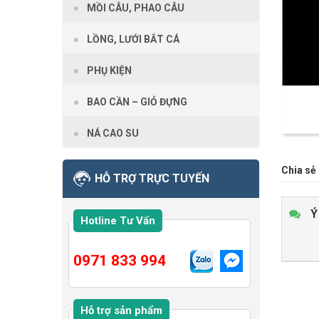
MỒI CÂU, PHAO CÂU
LỒNG, LƯỚI BẮT CÁ
PHỤ KIỆN
BAO CẦN – GIỎ ĐỰNG
NÁ CAO SU
Chia sẻ 
HỖ TRỢ TRỰC TUYẾN
Ý
Hotline Tư Vấn
0971 833 994
Hỗ trợ sản phẩm