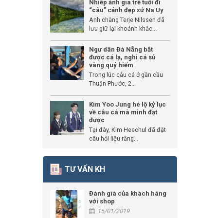
Nhiếp ảnh gia trẻ tuổi đi
“câu” cảnh đẹp xứ Na Uy
Anh chàng Terje Nilssen đã
lưu giữ lại khoảnh khắc...
Ngư dân Đà Nẵng bắt
được cá lạ, nghi cá sủ
vàng quý hiếm
Trong lúc câu cá ở gần cầu
Thuận Phước, 2...
Kim Yoo Jung hé lộ kỷ lục
về câu cá mà mình đạt
được
Tại đây, Kim Heechul đã đặt
câu hỏi liệu rằng...
TƯ VẤN KH
Đánh giá của khách hàng
với shop
15/01/2019