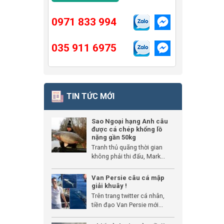
0971 833 994
035 911 6975
TIN TỨC MỚI
Sao Ngoại hạng Anh câu
được cá chép khổng lồ
nặng gần 50kg
Tranh thủ quãng thời gian
không phải thi đấu, Mark...
Van Persie câu cá mập
giải khuây !
Trên trang twitter cá nhân,
tiền đạo Van Persie mới...