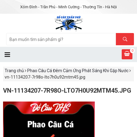
Xóm Đình - Trần Phú - Minh Cường - Thường Tín - Hà Nội
0
Trang chủ
Phao Câu Cá Đêm Cảm Ứng Phát Sáng Khi Gặp Nước
vn-11134207-7r98o-lto7h0u92mtm45.jpg
VN-11134207-7R98O-LTO7H0U92MTM45.JPG