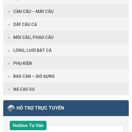
CẦN CÂU – MÁY CÂU
DÂY CÂU CÁ
MỒI CÂU, PHAO CÂU
LỒNG, LƯỚI BẮT CÁ
PHỤ KIỆN
BAO CẦN – GIỎ ĐỰNG
NÁ CAO SU
HỖ TRỢ TRỰC TUYẾN
Hotline Tư Vấn