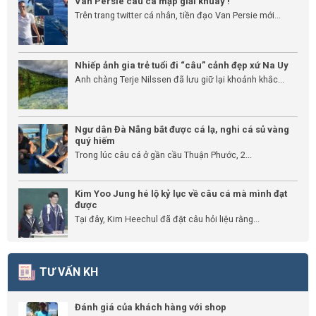
Van Persie câu cá mập giải khuây !
Trên trang twitter cá nhân, tiền đạo Van Persie mới...
Nhiếp ảnh gia trẻ tuổi đi “câu” cảnh đẹp xứ Na Uy
Anh chàng Terje Nilssen đã lưu giữ lại khoảnh khắc...
Ngư dân Đà Nẵng bắt được cá lạ, nghi cá sủ vàng
quý hiếm
Trong lúc câu cá ở gần cầu Thuận Phước, 2...
Kim Yoo Jung hé lộ kỷ lục về câu cá mà mình đạt
được
Tại đây, Kim Heechul đã đặt câu hỏi liệu rằng...
TƯ VẤN KH
Đánh giá của khách hàng với shop