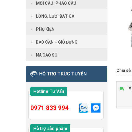
MỒI CÂU, PHAO CÂU
LỒNG, LƯỚI BẮT CÁ
PHỤ KIỆN
BAO CẦN – GIỎ ĐỰNG
NÁ CAO SU
Chia sẻ 
HỖ TRỢ TRỰC TUYẾN
Ý
Hotline Tư Vấn
0971 833 994
Hỗ trợ sản phẩm