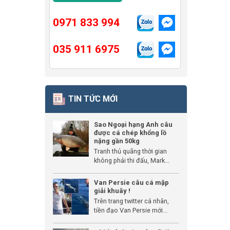
0971 833 994
035 911 6975
TIN TỨC MỚI
Sao Ngoại hạng Anh câu
được cá chép khổng lồ
nặng gần 50kg
Tranh thủ quãng thời gian
không phải thi đấu, Mark...
Van Persie câu cá mập
giải khuây !
Trên trang twitter cá nhân,
tiền đạo Van Persie mới...