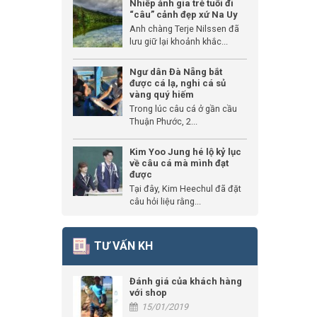
Nhiếp ảnh gia trẻ tuổi đi
“câu” cảnh đẹp xứ Na Uy
Anh chàng Terje Nilssen đã
lưu giữ lại khoảnh khắc...
Ngư dân Đà Nẵng bắt
được cá lạ, nghi cá sủ
vàng quý hiếm
Trong lúc câu cá ở gần cầu
Thuận Phước, 2...
Kim Yoo Jung hé lộ kỷ lục
về câu cá mà mình đạt
được
Tại đây, Kim Heechul đã đặt
câu hỏi liệu rằng...
TƯ VẤN KH
Đánh giá của khách hàng
với shop
15/01/2019