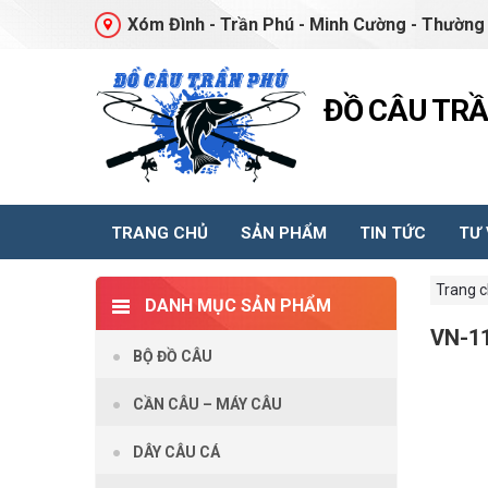
Xóm Đình - Trần Phú - Minh Cường - Thường 
ĐỒ CÂU TR
TRANG CHỦ
SẢN PHẨM
TIN TỨC
TƯ
Trang 
DANH MỤC SẢN PHẨM
VN-1
BỘ ĐỒ CÂU
CẦN CÂU – MÁY CÂU
DÂY CÂU CÁ