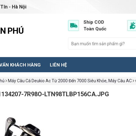
Tín - Hà Nội
Ship COD
ẦN PHÚ
Toàn Quốc
 VẤN KHÁCH HÀNG
LIÊN HỆ
chủ
Máy Câu Cá Deukio Ac Từ 2000 Đến 7000 Siêu Khỏe, Máy Câu AC
1134207-7R98O-LTN98TLBP156CA.JPG