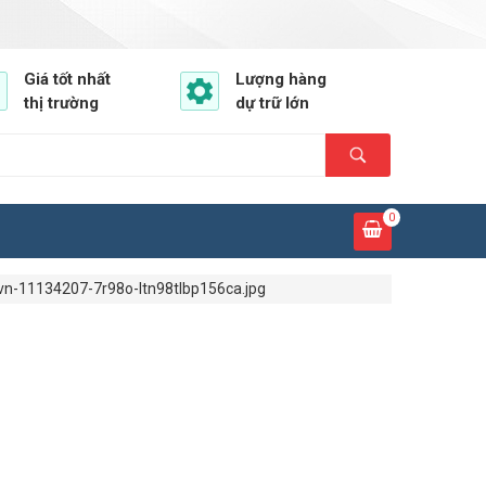
Giá tốt nhất
Lượng hàng
thị trường
dự trữ lớn
0
vn-11134207-7r98o-ltn98tlbp156ca.jpg