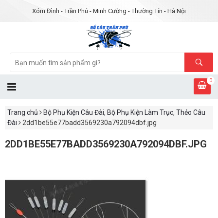
Xóm Đình - Trần Phú - Minh Cường - Thường Tín - Hà Nội
0
Trang chủ
Bộ Phụ Kiện Câu Đài, Bộ Phụ Kiện Làm Trục, Thẻo Câu
Đài
2dd1be55e77badd3569230a792094dbf.jpg
2DD1BE55E77BADD3569230A792094DBF.JPG