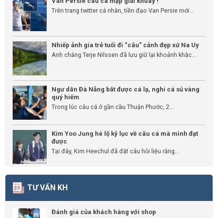
Van Persie câu cá mập giải khuây !
Trên trang twitter cá nhân, tiền đạo Van Persie mới...
Nhiếp ảnh gia trẻ tuổi đi “câu” cảnh đẹp xứ Na Uy
Anh chàng Terje Nilssen đã lưu giữ lại khoảnh khắc...
Ngư dân Đà Nẵng bắt được cá lạ, nghi cá sủ vàng
quý hiếm
Trong lúc câu cá ở gần cầu Thuận Phước, 2...
Kim Yoo Jung hé lộ kỷ lục về câu cá mà mình đạt
được
Tại đây, Kim Heechul đã đặt câu hỏi liệu rằng...
TƯ VẤN KH
Đánh giá của khách hàng với shop