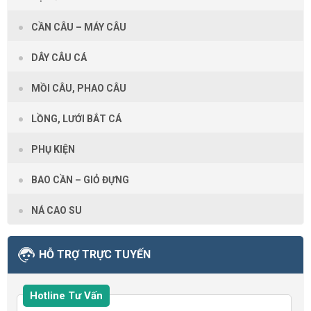
CẦN CÂU – MÁY CÂU
DÂY CÂU CÁ
MỒI CÂU, PHAO CÂU
LỒNG, LƯỚI BẮT CÁ
PHỤ KIỆN
BAO CẦN – GIỎ ĐỰNG
NÁ CAO SU
HỖ TRỢ TRỰC TUYẾN
Hotline Tư Vấn