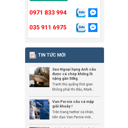
0971 833 994
035 911 6975
TIN TỨC MỚI
Sao Ngoại hạng Anh câu
được cá chép khổng lồ
nặng gần 50kg
Tranh thủ quãng thời gian
không phải thi đấu, Mark...
Van Persie câu cá mập
giải khuây !
Trên trang twitter cá nhân,
tiền đạo Van Persie mới...