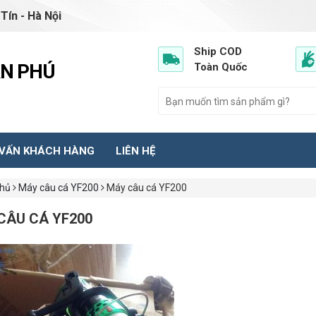
Tín - Hà Nội
Ship COD
ẦN PHÚ
Toàn Quốc
 VẤN KHÁCH HÀNG
LIÊN HỆ
chủ
Máy câu cá YF200
Máy câu cá YF200
CÂU CÁ YF200