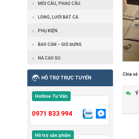
MỒI CÂU, PHAO CÂU
LỒNG, LƯỚI BẮT CÁ
PHỤ KIỆN
BAO CẦN – GIỎ ĐỰNG
NÁ CAO SU
Chia sẻ 
HỖ TRỢ TRỰC TUYẾN
Ý
Hotline Tư Vấn
0971 833 994
Hỗ trợ sản phẩm