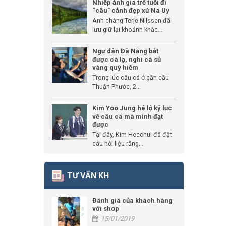
Nhiếp ảnh gia trẻ tuổi đi
“câu” cảnh đẹp xứ Na Uy
Anh chàng Terje Nilssen đã
lưu giữ lại khoảnh khắc...
Ngư dân Đà Nẵng bắt
được cá lạ, nghi cá sủ
vàng quý hiếm
Trong lúc câu cá ở gần cầu
Thuận Phước, 2...
Kim Yoo Jung hé lộ kỷ lục
về câu cá mà mình đạt
được
Tại đây, Kim Heechul đã đặt
câu hỏi liệu rằng...
TƯ VẤN KH
Đánh giá của khách hàng
với shop
15/01/2019