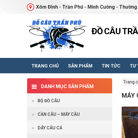
Xóm Đình - Trần Phú - Minh Cường - Thường 
ĐỒ CÂU TR
TRANG CHỦ
SẢN PHẨM
TIN TỨC
TƯ
Trang 
DANH MỤC SẢN PHẨM
MÁY 
BỘ ĐỒ CÂU
CẦN CÂU – MÁY CÂU
DÂY CÂU CÁ