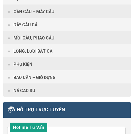
CẦN CÂU – MÁY CÂU
DÂY CÂU CÁ
MỒI CÂU, PHAO CÂU
LỒNG, LƯỚI BẮT CÁ
PHỤ KIỆN
BAO CẦN – GIỎ ĐỰNG
NÁ CAO SU
HỖ TRỢ TRỰC TUYẾN
Hotline Tư Vấn