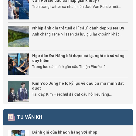
Van Persie câu cá mập giải khuây !
Trên trang twitter cá nhân, tiền đạo Van Persie mới...
Nhiếp ảnh gia trẻ tuổi đi “câu” cảnh đẹp xứ Na Uy
Anh chàng Terje Nilssen đã lưu giữ lại khoảnh khắc...
Ngư dân Đà Nẵng bắt được cá lạ, nghi cá sủ vàng
quý hiếm
Trong lúc câu cá ở gần cầu Thuận Phước, 2...
Kim Yoo Jung hé lộ kỷ lục về câu cá mà mình đạt
được
Tại đây, Kim Heechul đã đặt câu hỏi liệu rằng...
TƯ VẤN KH
Đánh giá của khách hàng với shop