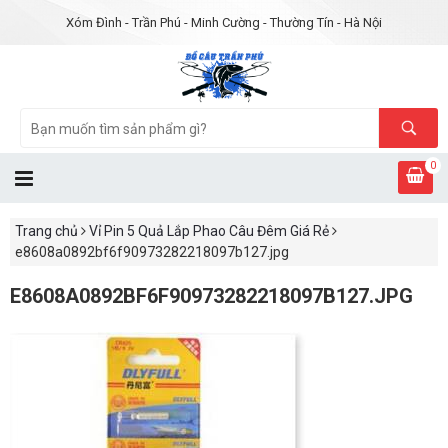
Xóm Đình - Trần Phú - Minh Cường - Thường Tín - Hà Nội
0
Trang chủ
Vỉ Pin 5 Quả Lắp Phao Câu Đêm Giá Rẻ
e8608a0892bf6f90973282218097b127.jpg
E8608A0892BF6F90973282218097B127.JPG