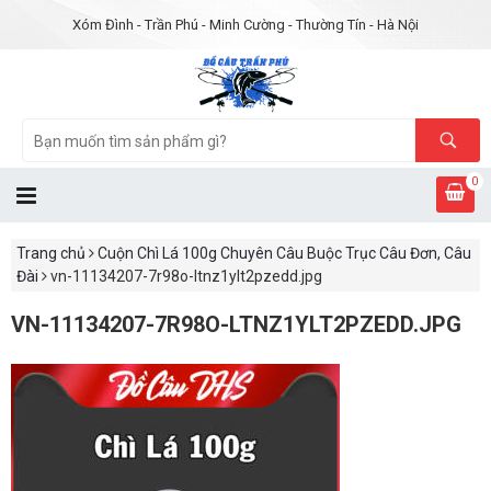
Xóm Đình - Trần Phú - Minh Cường - Thường Tín - Hà Nội
0
Trang chủ
Cuộn Chì Lá 100g Chuyên Câu Buộc Trục Câu Đơn, Câu
Đài
vn-11134207-7r98o-ltnz1ylt2pzedd.jpg
VN-11134207-7R98O-LTNZ1YLT2PZEDD.JPG