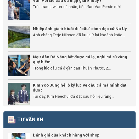
Van Persie câu cá mập giải khuây !
Trên trang twitter cá nhân, tiền đạo Van Persie mới...
Nhiếp ảnh gia trẻ tuổi đi “câu” cảnh đẹp xứ Na Uy
Anh chàng Terje Nilssen đã lưu giữ lại khoảnh khắc...
Ngư dân Đà Nẵng bắt được cá lạ, nghi cá sủ vàng
quý hiếm
Trong lúc câu cá ở gần cầu Thuận Phước, 2...
Kim Yoo Jung hé lộ kỷ lục về câu cá mà mình đạt
được
Tại đây, Kim Heechul đã đặt câu hỏi liệu rằng...
TƯ VẤN KH
Đánh giá của khách hàng với shop