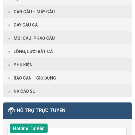
CẦN CÂU – MÁY CÂU
DÂY CÂU CÁ
MỒI CÂU, PHAO CÂU
LỒNG, LƯỚI BẮT CÁ
PHỤ KIỆN
BAO CẦN – GIỎ ĐỰNG
NÁ CAO SU
HỖ TRỢ TRỰC TUYẾN
Hotline Tư Vấn