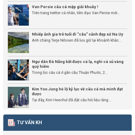
Van Persie câu cá mập giải khuây !
Trên trang twitter cá nhân, tiền đạo Van Persie mới...
Nhiếp ảnh gia trẻ tuổi đi “câu” cảnh đẹp xứ Na Uy
Anh chàng Terje Nilssen đã lưu giữ lại khoảnh khắc...
Ngư dân Đà Nẵng bắt được cá lạ, nghi cá sủ vàng
quý hiếm
Trong lúc câu cá ở gần cầu Thuận Phước, 2...
Kim Yoo Jung hé lộ kỷ lục về câu cá mà mình đạt
được
Tại đây, Kim Heechul đã đặt câu hỏi liệu rằng...
TƯ VẤN KH