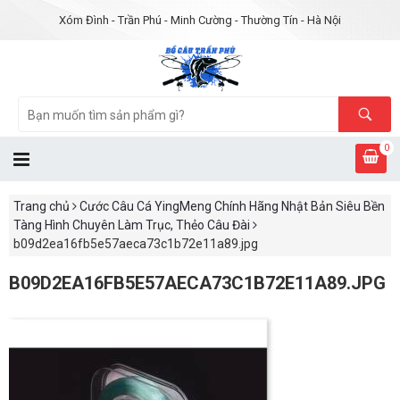
Xóm Đình - Trần Phú - Minh Cường - Thường Tín - Hà Nội
0
Trang chủ
Cước Câu Cá YingMeng Chính Hãng Nhật Bản Siêu Bền
Tàng Hình Chuyên Làm Trục, Thẻo Câu Đài
b09d2ea16fb5e57aeca73c1b72e11a89.jpg
B09D2EA16FB5E57AECA73C1B72E11A89.JPG