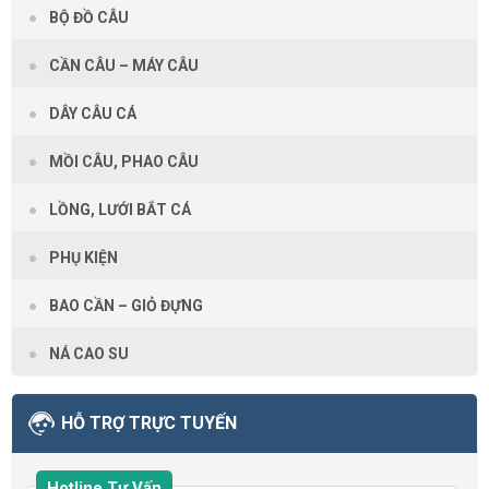
BỘ ĐỒ CÂU
CẦN CÂU – MÁY CÂU
DÂY CÂU CÁ
MỒI CÂU, PHAO CÂU
LỒNG, LƯỚI BẮT CÁ
PHỤ KIỆN
BAO CẦN – GIỎ ĐỰNG
NÁ CAO SU
HỖ TRỢ TRỰC TUYẾN
Hotline Tư Vấn