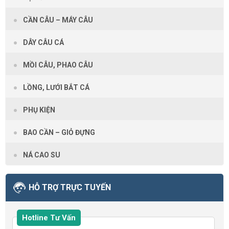
CẦN CÂU – MÁY CÂU
DÂY CÂU CÁ
MỒI CÂU, PHAO CÂU
LỒNG, LƯỚI BẮT CÁ
PHỤ KIỆN
BAO CẦN – GIỎ ĐỰNG
NÁ CAO SU
HỖ TRỢ TRỰC TUYẾN
Hotline Tư Vấn