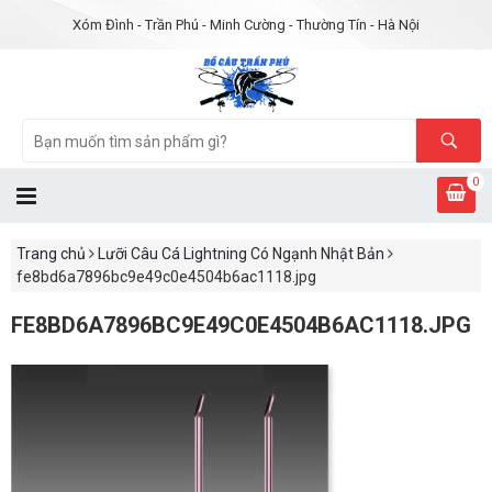
Xóm Đình - Trần Phú - Minh Cường - Thường Tín - Hà Nội
0
Trang chủ
Lưỡi Câu Cá Lightning Có Ngạnh Nhật Bản
fe8bd6a7896bc9e49c0e4504b6ac1118.jpg
FE8BD6A7896BC9E49C0E4504B6AC1118.JPG