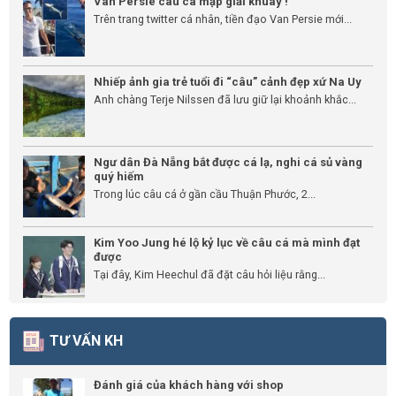
Van Persie câu cá mập giải khuây !
Trên trang twitter cá nhân, tiền đạo Van Persie mới...
Nhiếp ảnh gia trẻ tuổi đi “câu” cảnh đẹp xứ Na Uy
Anh chàng Terje Nilssen đã lưu giữ lại khoảnh khắc...
Ngư dân Đà Nẵng bắt được cá lạ, nghi cá sủ vàng
quý hiếm
Trong lúc câu cá ở gần cầu Thuận Phước, 2...
Kim Yoo Jung hé lộ kỷ lục về câu cá mà mình đạt
được
Tại đây, Kim Heechul đã đặt câu hỏi liệu rằng...
TƯ VẤN KH
Đánh giá của khách hàng với shop