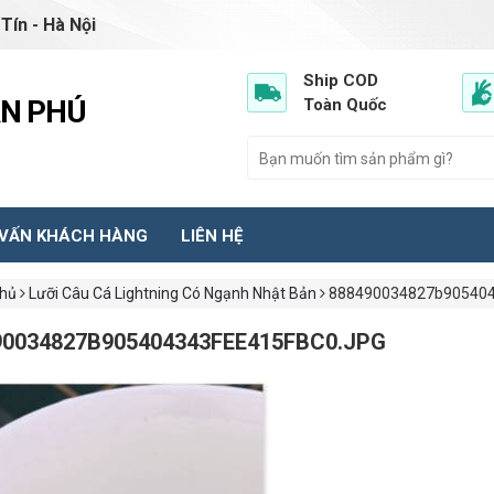
Tín - Hà Nội
Ship COD
ẦN PHÚ
Toàn Quốc
 VẤN KHÁCH HÀNG
LIÊN HỆ
chủ
Lưỡi Câu Cá Lightning Có Ngạnh Nhật Bản
888490034827b905404
90034827B905404343FEE415FBC0.JPG