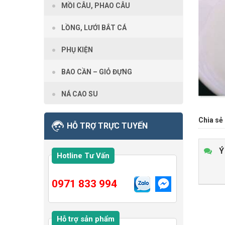
MỒI CÂU, PHAO CÂU
LỒNG, LƯỚI BẮT CÁ
PHỤ KIỆN
BAO CẦN – GIỎ ĐỰNG
NÁ CAO SU
Chia sẻ 
HỖ TRỢ TRỰC TUYẾN
Ý
Hotline Tư Vấn
0971 833 994
Hỗ trợ sản phẩm