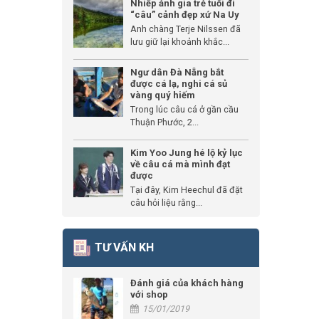
Nhiếp ảnh gia trẻ tuổi đi
“câu” cảnh đẹp xứ Na Uy
Anh chàng Terje Nilssen đã
lưu giữ lại khoảnh khắc...
Ngư dân Đà Nẵng bắt
được cá lạ, nghi cá sủ
vàng quý hiếm
Trong lúc câu cá ở gần cầu
Thuận Phước, 2...
Kim Yoo Jung hé lộ kỷ lục
về câu cá mà mình đạt
được
Tại đây, Kim Heechul đã đặt
câu hỏi liệu rằng...
TƯ VẤN KH
Đánh giá của khách hàng
với shop
15/01/2019