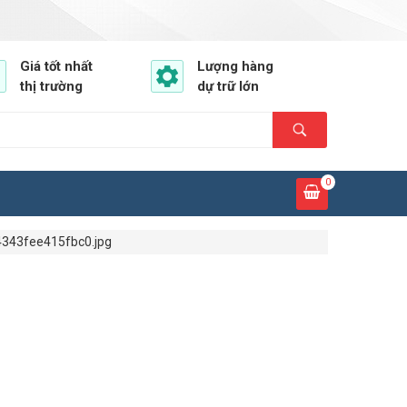
Giá tốt nhất
Lượng hàng
thị trường
dự trữ lớn
0
343fee415fbc0.jpg