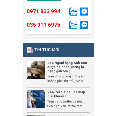
0971 833 994
035 911 6975
TIN TỨC MỚI
Sao Ngoại hạng Anh câu
được cá chép khổng lồ
nặng gần 50kg
Tranh thủ quãng thời gian
không phải thi đấu, Mark...
Van Persie câu cá mập
giải khuây !
Trên trang twitter cá nhân,
tiền đạo Van Persie mới...