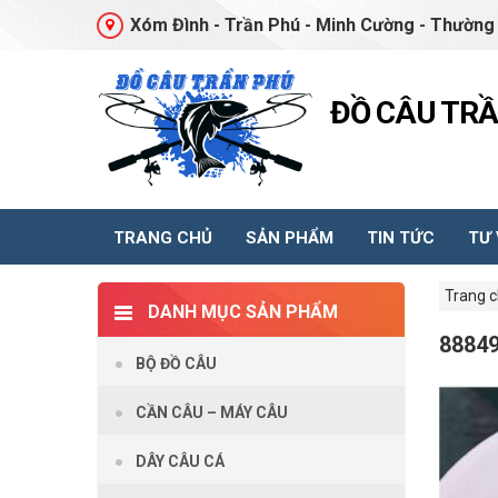
Xóm Đình - Trần Phú - Minh Cường - Thường 
ĐỒ CÂU TR
TRANG CHỦ
SẢN PHẨM
TIN TỨC
TƯ
Trang 
DANH MỤC SẢN PHẨM
8884
BỘ ĐỒ CÂU
CẦN CÂU – MÁY CÂU
DÂY CÂU CÁ