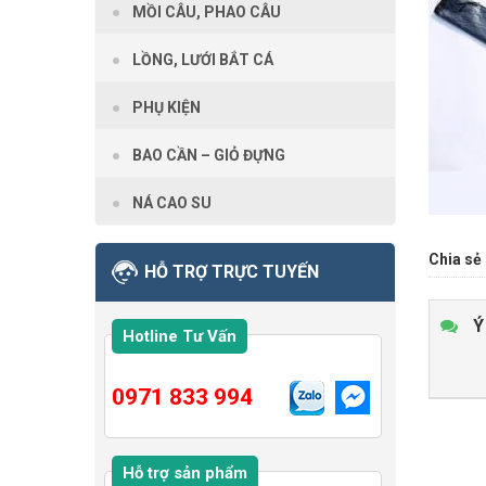
MỒI CÂU, PHAO CÂU
LỒNG, LƯỚI BẮT CÁ
PHỤ KIỆN
BAO CẦN – GIỎ ĐỰNG
NÁ CAO SU
Chia sẻ 
HỖ TRỢ TRỰC TUYẾN
Ý
Hotline Tư Vấn
0971 833 994
Hỗ trợ sản phẩm