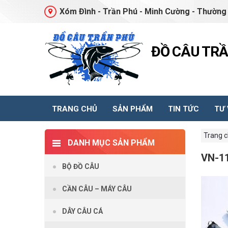
Xóm Đình - Trần Phú - Minh Cường - Thường 
ĐỒ CÂU TR
TRANG CHỦ
SẢN PHẨM
TIN TỨC
TƯ
Trang 
DANH MỤC SẢN PHẨM
VN-1
BỘ ĐỒ CÂU
CẦN CÂU – MÁY CÂU
DÂY CÂU CÁ