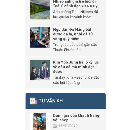
Nhiếp ảnh gia trẻ tuổi đi
“câu” cảnh đẹp xứ Na Uy
Anh chàng Terje Nilssen đã
lưu giữ lại khoảnh khắc...
Ngư dân Đà Nẵng bắt
được cá lạ, nghi cá sủ
vàng quý hiếm
Trong lúc câu cá ở gần cầu
Thuận Phước, 2...
Kim Yoo Jung hé lộ kỷ lục
về câu cá mà mình đạt
được
Tại đây, Kim Heechul đã đặt
câu hỏi liệu rằng...
TƯ VẤN KH
Đánh giá của khách hàng
với shop
15/01/2019