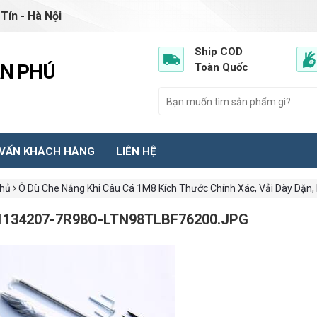
Tín - Hà Nội
Ship COD
ẦN PHÚ
Toàn Quốc
 VẤN KHÁCH HÀNG
LIÊN HỆ
chủ
Ô Dù Che Nắng Khi Câu Cá 1M8 Kích Thước Chính Xác, Vải Dày Dặn
1134207-7R98O-LTN98TLBF76200.JPG