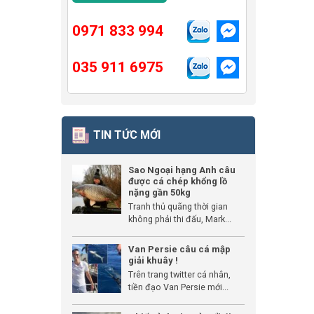
0971 833 994
035 911 6975
TIN TỨC MỚI
Sao Ngoại hạng Anh câu
được cá chép khổng lồ
nặng gần 50kg
Tranh thủ quãng thời gian
không phải thi đấu, Mark...
Van Persie câu cá mập
giải khuây !
Trên trang twitter cá nhân,
tiền đạo Van Persie mới...