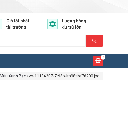
Giá tốt nhất
Lượng hàng
thị trường
dự trữ lớn
0
, Màu Xanh Bạc
vn-11134207-7r98o-ltn98tlbf76200.jpg