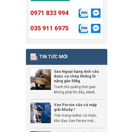
0971 833 994
035 911 6975
TIN TỨC MỚI
Sao Ngoại hạng Anh câu
được cá chép khổng lồ
nặng gần 50kg
Tranh thủ quãng thời gian
không phải thi đấu, Mark...
Van Persie câu cá mập
giải khuây !
Trên trang twitter cá nhân,
tiền đạo Van Persie mới...