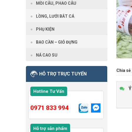
MỒI CÂU, PHAO CÂU
LỒNG, LƯỚI BẮT CÁ
PHỤ KIỆN
BAO CẦN – GIỎ ĐỰNG
NÁ CAO SU
Chia sẻ 
HỖ TRỢ TRỰC TUYẾN
Ý
Hotline Tư Vấn
0971 833 994
Hỗ trợ sản phẩm