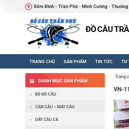
Xóm Đình - Trần Phú - Minh Cường - Thường 
ĐỒ CÂU TR
TRANG CHỦ
SẢN PHẨM
TIN TỨC
TƯ
Trang 
DANH MỤC SẢN PHẨM
VN-1
BỘ ĐỒ CÂU
CẦN CÂU – MÁY CÂU
DÂY CÂU CÁ