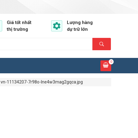
Giá tốt nhất
Lượng hàng
thị trường
dự trữ lớn
0
vn-11134207-7r98o-lne4w3mag2gqca.jpg