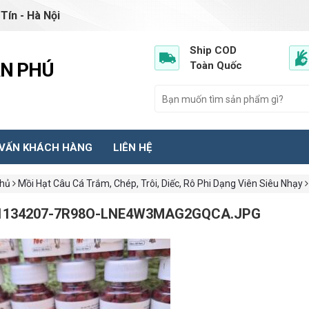
Tín - Hà Nội
Ship COD
ẦN PHÚ
Toàn Quốc
 VẤN KHÁCH HÀNG
LIÊN HỆ
chủ
Mồi Hạt Câu Cá Trắm, Chép, Trôi, Diếc, Rô Phi Dạng Viên Siêu Nhạy
1134207-7R98O-LNE4W3MAG2GQCA.JPG