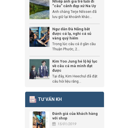
Nhiếp ảnh gia trẻ tuổi đi
“câu” cảnh đẹp xứ Na Uy
Anh chàng Terje Nilssen đã
lưu giữ lại khoảnh khắc...
Ngư dân Đà Nẵng bắt
được cá lạ, nghi cá sủ
vàng quý hiếm
Trong lúc câu cá ở gần cầu
Thuận Phước, 2...
Kim Yoo Jung hé lộ kỷ lục
về câu cá mà mình đạt
được
Tại đây, Kim Heechul đã đặt
câu hỏi liệu rằng...
TƯ VẤN KH
Đánh giá của khách hàng
với shop
15/01/2019