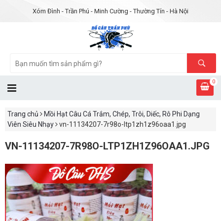
Xóm Đình - Trần Phú - Minh Cường - Thường Tín - Hà Nội
0
Trang chủ
Mồi Hạt Câu Cá Trắm, Chép, Trôi, Diếc, Rô Phi Dạng
Viên Siêu Nhạy
vn-11134207-7r98o-ltp1zh1z96oaa1.jpg
VN-11134207-7R98O-LTP1ZH1Z96OAA1.JPG