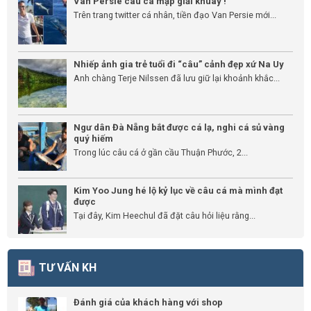
Van Persie câu cá mập giải khuây !
Trên trang twitter cá nhân, tiền đạo Van Persie mới...
Nhiếp ảnh gia trẻ tuổi đi “câu” cảnh đẹp xứ Na Uy
Anh chàng Terje Nilssen đã lưu giữ lại khoảnh khắc...
Ngư dân Đà Nẵng bắt được cá lạ, nghi cá sủ vàng
quý hiếm
Trong lúc câu cá ở gần cầu Thuận Phước, 2...
Kim Yoo Jung hé lộ kỷ lục về câu cá mà mình đạt
được
Tại đây, Kim Heechul đã đặt câu hỏi liệu rằng...
TƯ VẤN KH
Đánh giá của khách hàng với shop