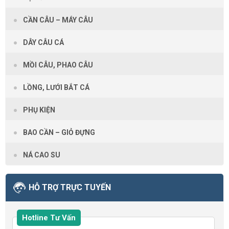
CẦN CÂU – MÁY CÂU
DÂY CÂU CÁ
MỒI CÂU, PHAO CÂU
LỒNG, LƯỚI BẮT CÁ
PHỤ KIỆN
BAO CẦN – GIỎ ĐỰNG
NÁ CAO SU
HỖ TRỢ TRỰC TUYẾN
Hotline Tư Vấn