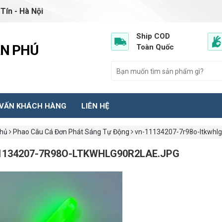
Tín - Hà Nội
Ship COD
ẦN PHÚ
Toàn Quốc
 VẤN KHÁCH HÀNG
LIÊN HỆ
chủ
Phao Câu Cá Đơn Phát Sáng Tự Động
vn-11134207-7r98o-ltkwhlg
1134207-7R98O-LTKWHLG90R2LAE.JPG