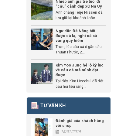
Nhiếp ảnh gia trẻ tuổi đi
“câu” cảnh đẹp xứ Na Uy
Anh chàng Terje Nilssen đã
lưu giữ lại khoảnh khắc...
Ngư dân Đà Nẵng bắt
được cá lạ, nghi cá sủ
vàng quý hiếm
Trong lúc câu cá ở gần cầu
Thuận Phước, 2...
Kim Yoo Jung hé lộ kỷ lục
về câu cá mà mình đạt
được
Tại đây, Kim Heechul đã đặt
câu hỏi liệu rằng...
TƯ VẤN KH
Đánh giá của khách hàng
với shop
15/01/2019