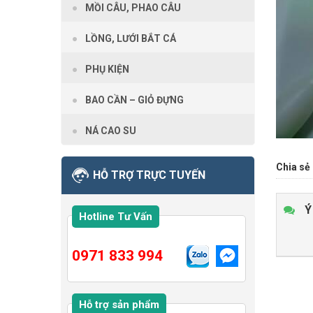
MỒI CÂU, PHAO CÂU
LỒNG, LƯỚI BẮT CÁ
PHỤ KIỆN
BAO CẦN – GIỎ ĐỰNG
NÁ CAO SU
Chia sẻ 
HỖ TRỢ TRỰC TUYẾN
Ý
Hotline Tư Vấn
0971 833 994
Hỗ trợ sản phẩm