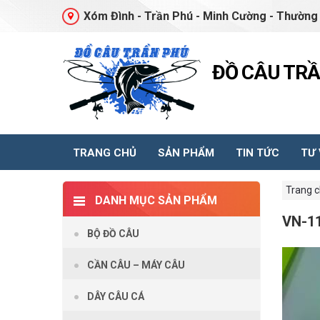
Xóm Đình - Trần Phú - Minh Cường - Thường 
ĐỒ CÂU TR
TRANG CHỦ
SẢN PHẨM
TIN TỨC
TƯ
Trang 
DANH MỤC SẢN PHẨM
VN-1
BỘ ĐỒ CÂU
CẦN CÂU – MÁY CÂU
DÂY CÂU CÁ