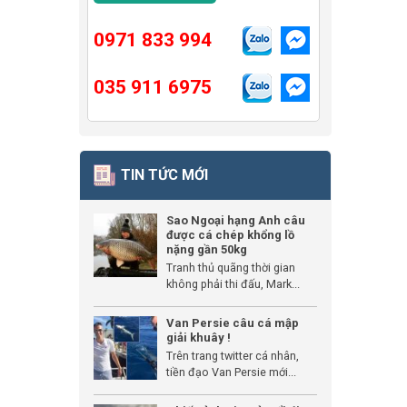
0971 833 994
035 911 6975
TIN TỨC MỚI
Sao Ngoại hạng Anh câu
được cá chép khổng lồ
nặng gần 50kg
Tranh thủ quãng thời gian
không phải thi đấu, Mark...
Van Persie câu cá mập
giải khuây !
Trên trang twitter cá nhân,
tiền đạo Van Persie mới...