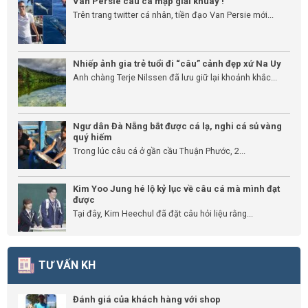
Van Persie câu cá mập giải khuây !
Trên trang twitter cá nhân, tiền đạo Van Persie mới...
Nhiếp ảnh gia trẻ tuổi đi “câu” cảnh đẹp xứ Na Uy
Anh chàng Terje Nilssen đã lưu giữ lại khoảnh khắc...
Ngư dân Đà Nẵng bắt được cá lạ, nghi cá sủ vàng
quý hiếm
Trong lúc câu cá ở gần cầu Thuận Phước, 2...
Kim Yoo Jung hé lộ kỷ lục về câu cá mà mình đạt
được
Tại đây, Kim Heechul đã đặt câu hỏi liệu rằng...
TƯ VẤN KH
Đánh giá của khách hàng với shop