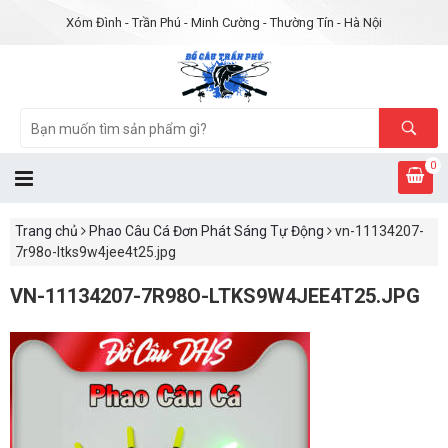
Xóm Đình - Trần Phú - Minh Cường - Thường Tín - Hà Nội
0
Trang chủ
Phao Câu Cá Đơn Phát Sáng Tự Động
vn-11134207-
7r98o-ltks9w4jee4t25.jpg
VN-11134207-7R98O-LTKS9W4JEE4T25.JPG