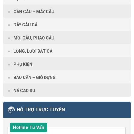
CẦN CÂU – MÁY CÂU
DÂY CÂU CÁ
MỒI CÂU, PHAO CÂU
LỒNG, LƯỚI BẮT CÁ
PHỤ KIỆN
BAO CẦN – GIỎ ĐỰNG
NÁ CAO SU
HỖ TRỢ TRỰC TUYẾN
Hotline Tư Vấn