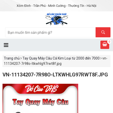
Xóm Đình - Trần Phú - Minh Cường - Thường Tín - Hà Nội
0
Trang chủ
Tay Quay Máy Câu Cá Kim Loại từ 2000 đến 7000
vn-
11134207-7r98o-ltkwhlg97rwt8f.jpg
VN-11134207-7R98O-LTKWHLG97RWT8F.JPG