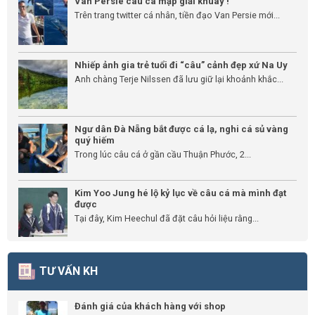
Van Persie câu cá mập giải khuây !
Trên trang twitter cá nhân, tiền đạo Van Persie mới...
Nhiếp ảnh gia trẻ tuổi đi “câu” cảnh đẹp xứ Na Uy
Anh chàng Terje Nilssen đã lưu giữ lại khoảnh khắc...
Ngư dân Đà Nẵng bắt được cá lạ, nghi cá sủ vàng
quý hiếm
Trong lúc câu cá ở gần cầu Thuận Phước, 2...
Kim Yoo Jung hé lộ kỷ lục về câu cá mà mình đạt
được
Tại đây, Kim Heechul đã đặt câu hỏi liệu rằng...
TƯ VẤN KH
Đánh giá của khách hàng với shop