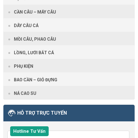
CẦN CÂU – MÁY CÂU
DÂY CÂU CÁ
MỒI CÂU, PHAO CÂU
LỒNG, LƯỚI BẮT CÁ
PHỤ KIỆN
BAO CẦN – GIỎ ĐỰNG
NÁ CAO SU
HỖ TRỢ TRỰC TUYẾN
Hotline Tư Vấn