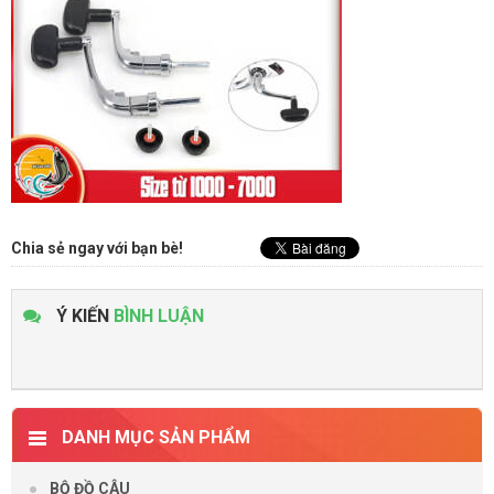
Chia sẻ ngay với bạn bè!
Ý KIẾN
BÌNH LUẬN
DANH MỤC SẢN PHẨM
BỘ ĐỒ CÂU