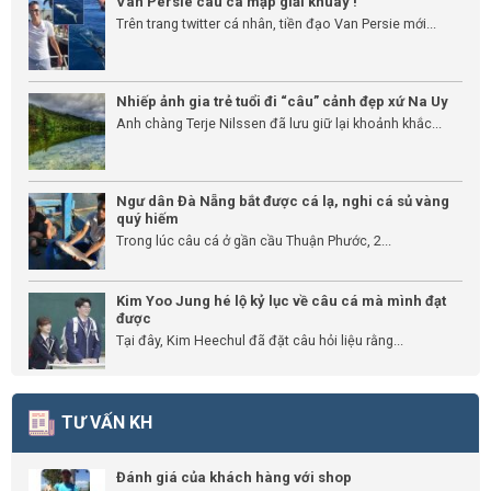
Van Persie câu cá mập giải khuây !
Trên trang twitter cá nhân, tiền đạo Van Persie mới...
Nhiếp ảnh gia trẻ tuổi đi “câu” cảnh đẹp xứ Na Uy
Anh chàng Terje Nilssen đã lưu giữ lại khoảnh khắc...
Ngư dân Đà Nẵng bắt được cá lạ, nghi cá sủ vàng
quý hiếm
Trong lúc câu cá ở gần cầu Thuận Phước, 2...
Kim Yoo Jung hé lộ kỷ lục về câu cá mà mình đạt
được
Tại đây, Kim Heechul đã đặt câu hỏi liệu rằng...
TƯ VẤN KH
Đánh giá của khách hàng với shop