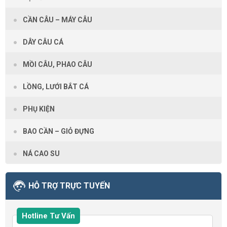
CẦN CÂU – MÁY CÂU
DÂY CÂU CÁ
MỒI CÂU, PHAO CÂU
LỒNG, LƯỚI BẮT CÁ
PHỤ KIỆN
BAO CẦN – GIỎ ĐỰNG
NÁ CAO SU
HỖ TRỢ TRỰC TUYẾN
Hotline Tư Vấn