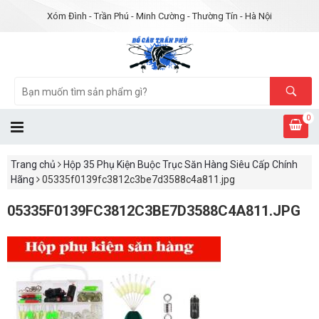
Xóm Đình - Trần Phú - Minh Cường - Thường Tín - Hà Nội
0
Trang chủ
Hộp 35 Phụ Kiện Buộc Trục Săn Hàng Siêu Cấp Chính
Hãng
05335f0139fc3812c3be7d3588c4a811.jpg
05335F0139FC3812C3BE7D3588C4A811.JPG