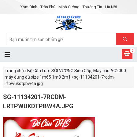
Xóm Đình - Trần Phú - Minh Cường - Thường Tín - Hà Nội
0
Trang chủ
Bộ Cần Lure SÓI VƯƠNG Siêu Cấp, Máy câu AC2000
máy đứng đủ size 1m65 1m8 2m1
sg-11134201-7rcdm-
lrtpwukdtpbw4a.jpg
SG-11134201-7RCDM-
LRTPWUKDTPBW4A.JPG