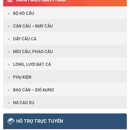
BỘ ĐỒ CÂU
CẦN CÂU – MÁY CÂU
DÂY CÂU CÁ
MỒI CÂU, PHAO CÂU
LỒNG, LƯỚI BẮT CÁ
PHỤ KIỆN
BAO CẦN – GIỎ ĐỰNG
NÁ CAO SU
HỖ TRỢ TRỰC TUYẾN