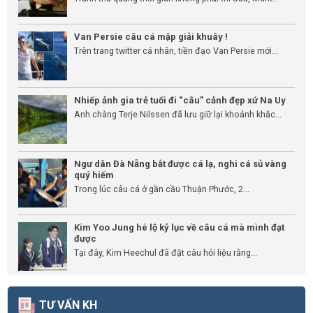
Van Persie câu cá mập giải khuây !
Trên trang twitter cá nhân, tiền đạo Van Persie mới...
Nhiếp ảnh gia trẻ tuổi đi “câu” cảnh đẹp xứ Na Uy
Anh chàng Terje Nilssen đã lưu giữ lại khoảnh khắc...
Ngư dân Đà Nẵng bắt được cá lạ, nghi cá sủ vàng
quý hiếm
Trong lúc câu cá ở gần cầu Thuận Phước, 2...
Kim Yoo Jung hé lộ kỷ lục về câu cá mà mình đạt
được
Tại đây, Kim Heechul đã đặt câu hỏi liệu rằng...
TƯ VẤN KH