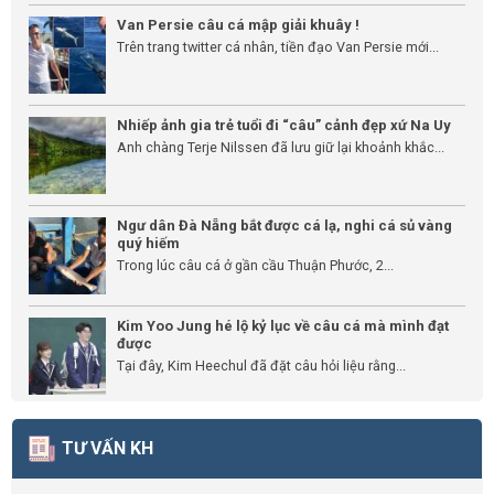
Van Persie câu cá mập giải khuây !
Trên trang twitter cá nhân, tiền đạo Van Persie mới...
Nhiếp ảnh gia trẻ tuổi đi “câu” cảnh đẹp xứ Na Uy
Anh chàng Terje Nilssen đã lưu giữ lại khoảnh khắc...
Ngư dân Đà Nẵng bắt được cá lạ, nghi cá sủ vàng
quý hiếm
Trong lúc câu cá ở gần cầu Thuận Phước, 2...
Kim Yoo Jung hé lộ kỷ lục về câu cá mà mình đạt
được
Tại đây, Kim Heechul đã đặt câu hỏi liệu rằng...
TƯ VẤN KH