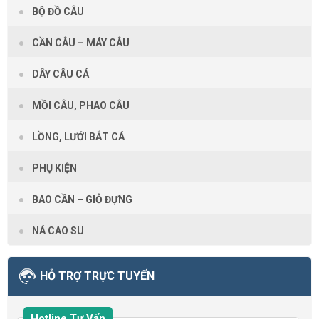
BỘ ĐỒ CÂU
CẦN CÂU – MÁY CÂU
DÂY CÂU CÁ
MỒI CÂU, PHAO CÂU
LỒNG, LƯỚI BẮT CÁ
PHỤ KIỆN
BAO CẦN – GIỎ ĐỰNG
NÁ CAO SU
HỖ TRỢ TRỰC TUYẾN
Hotline Tư Vấn