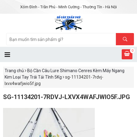
Xóm Đình - Trần Phú - Minh Cường - Thường Tín - Hà Nội
0
Trang chủ
Bộ Cần Câu Lure Shimano Cenres Kèm Máy Ngang
Kim Loại Tay Trái Tải Tĩnh 5Kg
sg-11134201-7rdvj-
lxvx4wafjwio5f.jpg
SG-11134201-7RDVJ-LXVX4WAFJWIO5F.JPG