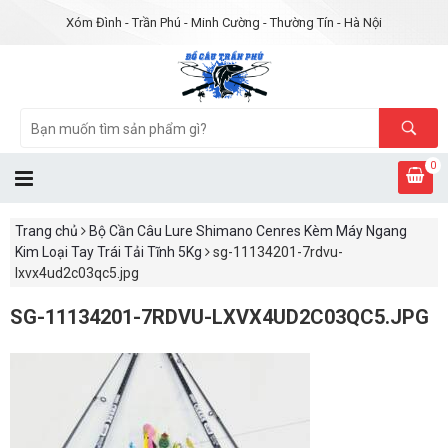
Xóm Đình - Trần Phú - Minh Cường - Thường Tín - Hà Nội
0
Trang chủ
Bộ Cần Câu Lure Shimano Cenres Kèm Máy Ngang
Kim Loại Tay Trái Tải Tĩnh 5Kg
sg-11134201-7rdvu-
lxvx4ud2c03qc5.jpg
SG-11134201-7RDVU-LXVX4UD2C03QC5.JPG