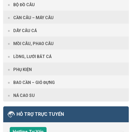
BỘ ĐỒ CÂU
CẦN CÂU – MÁY CÂU
DÂY CÂU CÁ
MỒI CÂU, PHAO CÂU
LỒNG, LƯỚI BẮT CÁ
PHỤ KIỆN
BAO CẦN – GIỎ ĐỰNG
NÁ CAO SU
HỖ TRỢ TRỰC TUYẾN
Hotline Tư Vấn