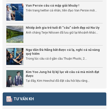
Van Persie câu cá mập giải khuây !
Trên trang twitter cá nhân, tiền đạo Van Persie mới...
Nhiếp ảnh gia trẻ tuổi đi “câu” cảnh đẹp xứ Na Uy
Anh chàng Terje Nilssen đã lưu giữ lại khoảnh khắc...
Ngư dân Đà Nẵng bắt được cá lạ, nghi cá sủ vàng
quý hiếm
Trong lúc câu cá ở gần cầu Thuận Phước, 2...
Kim Yoo Jung hé lộ kỷ lục về câu cá mà mình đạt
được
Tại đây, Kim Heechul đã đặt câu hỏi liệu rằng...
TƯ VẤN KH