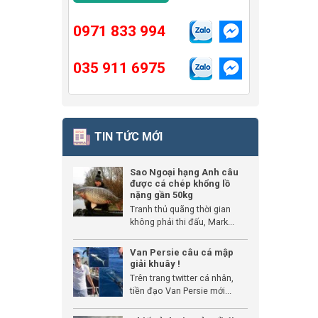
0971 833 994
035 911 6975
TIN TỨC MỚI
Sao Ngoại hạng Anh câu
được cá chép khổng lồ
nặng gần 50kg
Tranh thủ quãng thời gian
không phải thi đấu, Mark...
Van Persie câu cá mập
giải khuây !
Trên trang twitter cá nhân,
tiền đạo Van Persie mới...