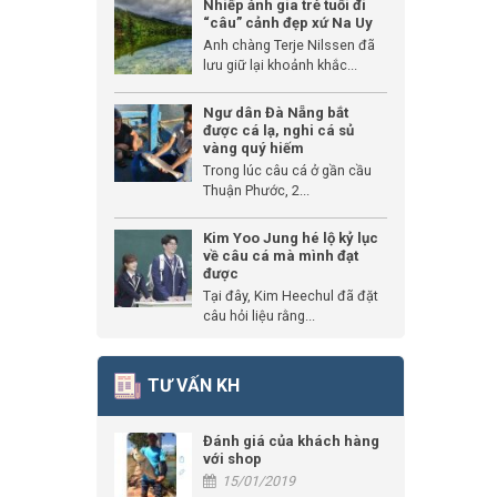
Nhiếp ảnh gia trẻ tuổi đi
“câu” cảnh đẹp xứ Na Uy
Anh chàng Terje Nilssen đã
lưu giữ lại khoảnh khắc...
Ngư dân Đà Nẵng bắt
được cá lạ, nghi cá sủ
vàng quý hiếm
Trong lúc câu cá ở gần cầu
Thuận Phước, 2...
Kim Yoo Jung hé lộ kỷ lục
về câu cá mà mình đạt
được
Tại đây, Kim Heechul đã đặt
câu hỏi liệu rằng...
TƯ VẤN KH
Đánh giá của khách hàng
với shop
15/01/2019