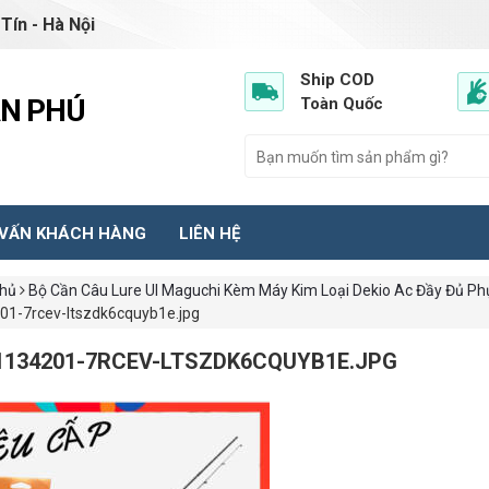
Tín - Hà Nội
Ship COD
ẦN PHÚ
Toàn Quốc
 VẤN KHÁCH HÀNG
LIÊN HỆ
chủ
Bộ Cần Câu Lure Ul Maguchi Kèm Máy Kim Loại Dekio Ac Đầy Đủ Ph
01-7rcev-ltszdk6cquyb1e.jpg
1134201-7RCEV-LTSZDK6CQUYB1E.JPG