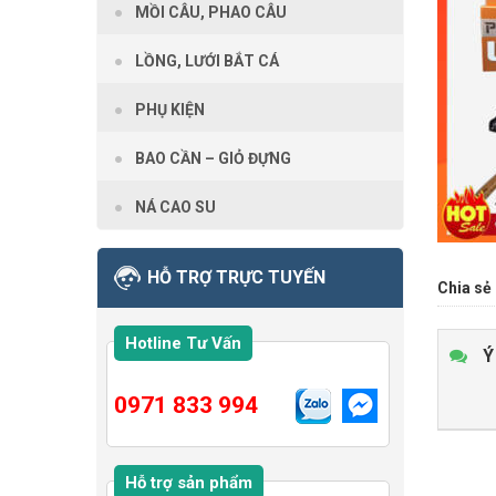
MỒI CÂU, PHAO CÂU
LỒNG, LƯỚI BẮT CÁ
PHỤ KIỆN
BAO CẦN – GIỎ ĐỰNG
NÁ CAO SU
HỖ TRỢ TRỰC TUYẾN
Chia sẻ 
Hotline Tư Vấn
Ý
0971 833 994
Hỗ trợ sản phẩm