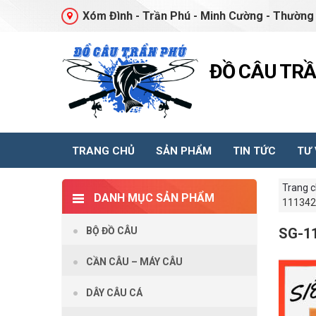
Xóm Đình - Trần Phú - Minh Cường - Thường 
ĐỒ CÂU TR
TRANG CHỦ
SẢN PHẨM
TIN TỨC
TƯ
Trang 
DANH MỤC SẢN PHẨM
111342
BỘ ĐỒ CÂU
SG-1
CẦN CÂU – MÁY CÂU
DÂY CÂU CÁ