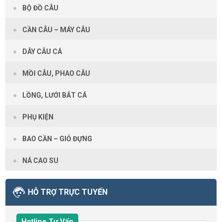
BỘ ĐỒ CÂU
CẦN CÂU – MÁY CÂU
DÂY CÂU CÁ
MỒI CÂU, PHAO CÂU
LỒNG, LƯỚI BẮT CÁ
PHỤ KIỆN
BAO CẦN – GIỎ ĐỰNG
NÁ CAO SU
HỖ TRỢ TRỰC TUYẾN
Hotline Tư Vấn