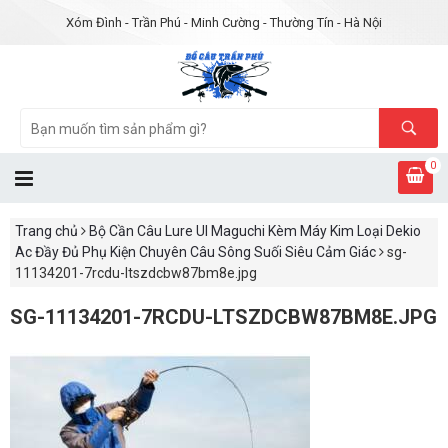
Xóm Đình - Trần Phú - Minh Cường - Thường Tín - Hà Nội
0
Trang chủ
Bộ Cần Câu Lure Ul Maguchi Kèm Máy Kim Loại Dekio
Ac Đầy Đủ Phụ Kiện Chuyên Câu Sông Suối Siêu Cảm Giác
sg-
11134201-7rcdu-ltszdcbw87bm8e.jpg
SG-11134201-7RCDU-LTSZDCBW87BM8E.JPG