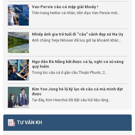
Van Persie câu cá mập giải khuây !
Trên trang twitter cá nhân, tiền đạo Van Persie mới...
Nhiếp ảnh gia trẻ tuổi đi “câu” cảnh đẹp xứ Na Uy
Anh chàng Terje Nilssen đã lưu giữ lại khoảnh khắc...
Ngư dân Đà Nẵng bắt được cá lạ, nghi cá sủ vàng
quý hiếm
Trong lúc câu cá ở gần cầu Thuận Phước, 2...
Kim Yoo Jung hé lộ kỷ lục về câu cá mà mình đạt
được
Tại đây, Kim Heechul đã đặt câu hỏi liệu rằng...
TƯ VẤN KH